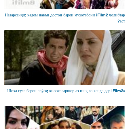
Назарсанҷӣ; кадом навъи достон барои мухотабони iFilm2 ҷолибтар
аст?
«Шоха гуле барои арӯс»; қиссае саршор аз ишқ ва ханда дар iFilm2