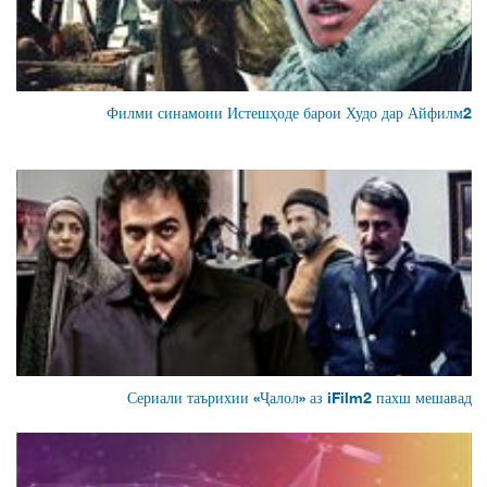
Филми синамоии Истешҳоде барои Худо дар Айфилм2
Сериали таърихии «Ҷалол» аз iFilm2 пахш мешавад