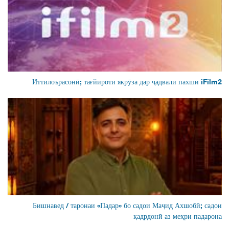
Иттилоърасонӣ; тағйироти якрӯза дар ҷадвали пахши iFilm2
Бишнавед / таронаи «Падар» бо садои Маҷид Ахшобӣ; садои
қадрдонӣ аз меҳри падарона