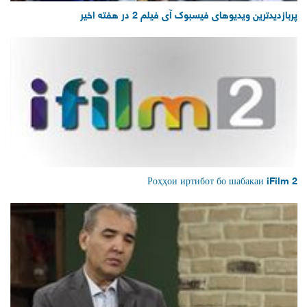
پربازدیدترین ویدیوهای فیسبوک آی فیلم 2 در هفته اخیر
Роҳҳои иртибот бо шабакаи iFilm 2