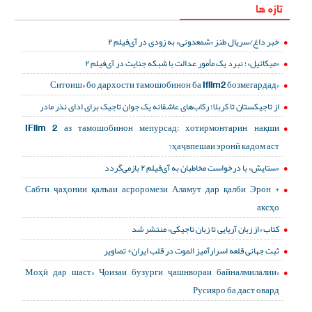
تازه ها
خبر داغ/سریال طنز «شمعدونی» به زودی در آی‌فیلم ۲
«میکائیل»؛ نبرد یک مأمور عدالت با شبکه جنایت در آی‌فیلم ۲
«Ситоиш» бо дархости тамошобинон ба Ifilm2 бозмегардад
از تاجیکستان تا کربلا؛ رکاب‌های عاشقانه یک جوان تاجیک برای ادای نذر مادر
IFilm 2 аз тамошобинон мепурсад: хотирмонтарин нақши
ҳаҷвпешаи эронӣ кадом аст?
«ستایش» با درخواست مخاطبان به آی‌فیلم ۲ بازمی‌گردد
Сабти ҷаҳонии қалъаи асроромези Аламут дар қалби Эрон +
аксҳо
کتاب «از زبان آریایی تا زبان تاجیکی» منتشر شد
ثبت جهانی قلعه اسرارآمیز الموت در قلب ایران+ تصاویر
«Моҳӣ дар шаст» Ҷоизаи бузурги ҷашнвораи байналмилалии
Русияро ба даст овард