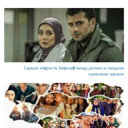
Сериали «Афро» ба Айфилм2 меояд; достоне аз зиндагии
пурчолиши ҷавонон