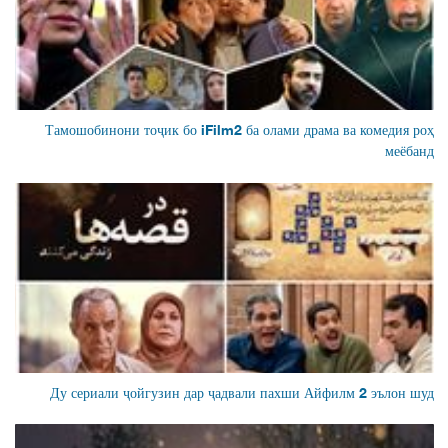
Тамошобинони тоҷик бо iFilm2 ба олами драма ва комедия роҳ
меёбанд
Ду сериали ҷойгузин дар ҷадвали пахши Айфилм 2 эълон шуд