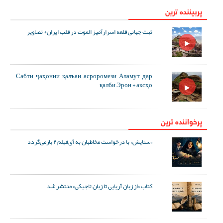
پربیننده ترین
ثبت جهانی قلعه اسرارآمیز الموت در قلب ایران+ تصاویر
Сабти ҷаҳонии қалъаи асроромези Аламут дар
қалби Эрон + аксҳо
پرخواننده ترین
«ستایش» با درخواست مخاطبان به آی‌فیلم ۲ بازمی‌گردد
کتاب «از زبان آریایی تا زبان تاجیکی» منتشر شد