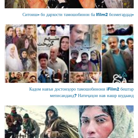
«Ситоиш» бо дархости тамошобинон ба Ifilm2 бозмегардад
Кадом навъи достонҳоро тамошобинони iFilm2 бештар
меписанданд? Натиҷаҳои нав нашр шудаанд