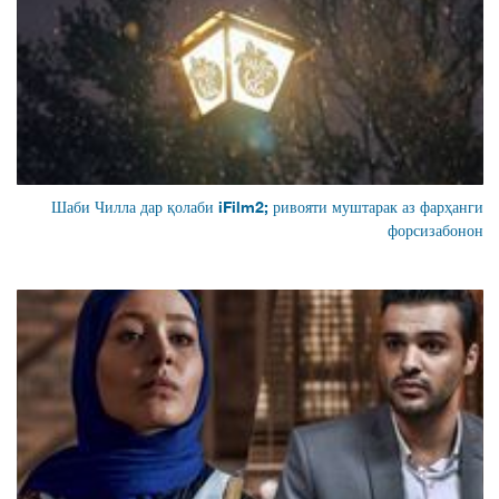
Шаби Чилла дар қолаби iFilm2; ривояти муштарак аз фарҳанги
форсизабонон