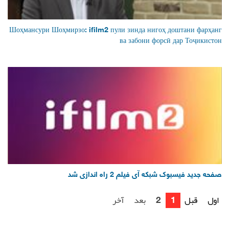
Шоҳмансури Шоҳмирзо: ifilm2 пули зинда нигоҳ доштани фарҳанг
ва забони форсӣ дар Тоҷикистон
صفحه جدید فیسبوک شبکه آی فیلم 2 راه اندازی شد
آخر
بعد
2
1
قبل
اول