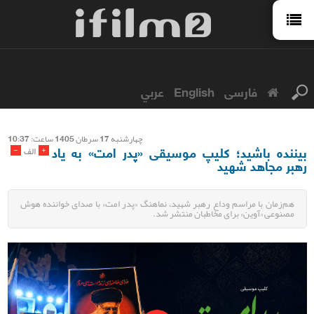
فارسی
English
عربي
چهارشنبه 17 سرطان 1405 ساعت: 10:37
بیننده باشید؛ کلیپ موسیقی «پدر امت» به یاد
-
+
الف
رهبر مجاهد شهید
هم‌زمان با مراسم وداع رهبر شهید، نماهنگ «پدر امت» با صدای خواننده هوش
مصنوعی «آوین» برای مخاطبان منتشر شد.