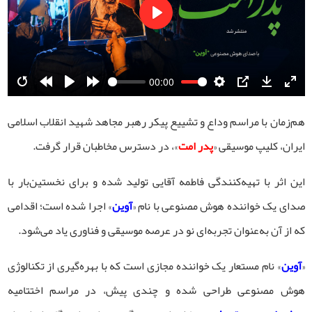
Play
00:00
Restart
Rewind
Play
Forward
Settings
PIP
Download
Ente
10s
10s
fulls
هم‌زمان با مراسم وداع و تشییع پیکر رهبر مجاهد شهید انقلاب اسلامی
ایران، کلیپ موسیقی «
پدر امت
»، در دسترس مخاطبان قرار گرفت.
این اثر با تهیه‌کنندگی فاطمه آقایی تولید شده و برای نخستین‌بار با
صدای یک خواننده هوش مصنوعی با نام «
آوین
» اجرا شده است؛ اقدامی
که از آن به‌عنوان تجربه‌ای نو در عرصه موسیقی و فناوری یاد می‌شود.
«
آوین
» نام مستعار یک خواننده مجازی است که با بهره‌گیری از تکنالوژی
هوش مصنوعی طراحی شده و چندی پیش، در مراسم اختتامیه