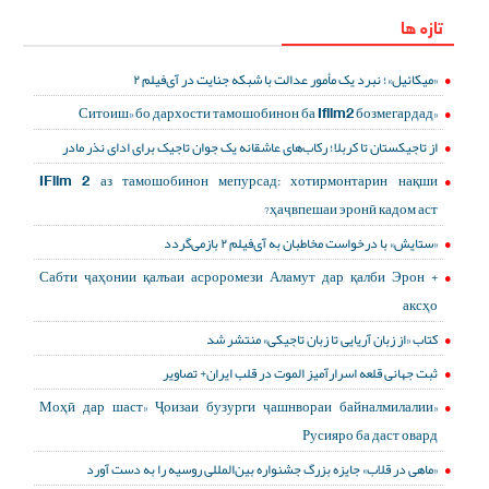
تازه ها
«میکائیل»؛ نبرد یک مأمور عدالت با شبکه جنایت در آی‌فیلم ۲
«Ситоиш» бо дархости тамошобинон ба Ifilm2 бозмегардад
از تاجیکستان تا کربلا؛ رکاب‌های عاشقانه یک جوان تاجیک برای ادای نذر مادر
IFilm 2 аз тамошобинон мепурсад: хотирмонтарин нақши
ҳаҷвпешаи эронӣ кадом аст?
«ستایش» با درخواست مخاطبان به آی‌فیلم ۲ بازمی‌گردد
Сабти ҷаҳонии қалъаи асроромези Аламут дар қалби Эрон +
аксҳо
کتاب «از زبان آریایی تا زبان تاجیکی» منتشر شد
ثبت جهانی قلعه اسرارآمیز الموت در قلب ایران+ تصاویر
«Моҳӣ дар шаст» Ҷоизаи бузурги ҷашнвораи байналмилалии
Русияро ба даст овард
«ماهی در قلاب» جایزه بزرگ جشنواره بین‌المللی روسیه را به دست آورد