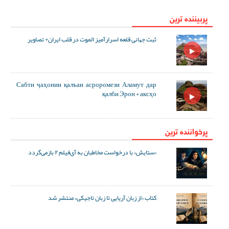
پربیننده ترین
ثبت جهانی قلعه اسرارآمیز الموت در قلب ایران+ تصاویر
Сабти ҷаҳонии қалъаи асроромези Аламут дар
қалби Эрон + аксҳо
پرخواننده ترین
«ستایش» با درخواست مخاطبان به آی‌فیلم ۲ بازمی‌گردد
کتاب «از زبان آریایی تا زبان تاجیکی» منتشر شد