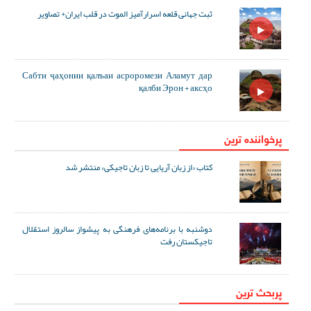
ثبت جهانی قلعه اسرارآمیز الموت در قلب ایران+ تصاویر
Сабти ҷаҳонии қалъаи асроромези Аламут дар
қалби Эрон + аксҳо
پرخواننده ترین
کتاب «از زبان آریایی تا زبان تاجیکی» منتشر شد
دوشنبه با برنامه‌های فرهنگی به پیشواز سالروز استقلال
تاجیکستان رفت
پربحث ترین