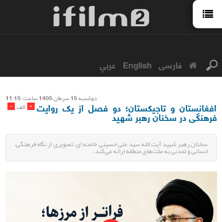
فارسی
English
عربي
دوشنبه 15 سرطان 1405 ساعت: 11:15
افغانستان و تاجیکستان؛ دو فصل از یک روایت
-
+
الف
فرهنگی در سخنان رهبر شهید
سخنان رهبر شهید آیت الله سید علی حسینی خامنه ای، تصویری از نگاه فرهنگی،
انسانی و تمدنی به ملت‌های منطقه ارائه می‌کند.