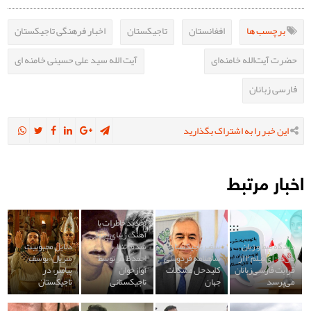
برچسب ها
افغانستان
تاجیکستان
اخبار فرهنگی تاجیکستان
حضرت آیت‌الله خامنه‌ای
آیت الله سید علی حسینی خامنه ای
فارسی زبانان
این خبر را به اشتراک بگذارید
اخبار مرتبط
تجدید خاطرات با
آهنگ زیبای «تنها
دیدگاه شما و زبان
سفیر تاجیکستان:
شدم، تنها»
دلایل محبوبیت
دل‌ها؛ آی‌فیلم ۲ از
شاهنامه فردوسی
احمدظاهر توسط
سریال «یوسف
قرابت فارسی‌زبانان
کلید حل مشکلات
آوازخوان
پیامبر» در
می‌پرسد
جهان
تاجیکستانی
تاجیکستان