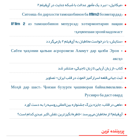
«میکائیل»؛ نبرد یک مأمور عدالت با شبکه جنایت در آی‌فیلم ۲
«Ситоиш» бо дархости тамошобинон ба Ifilm2 бозмегардад
IFilm 2 аз тамошобинон мепурсад: хотирмонтарин нақши
ҳаҷвпешаи эронӣ кадом аст?
«ستایش» با درخواست مخاطبان به آی‌فیلم ۲ بازمی‌گردد
Сабти ҷаҳонии қалъаи асроромези Аламут дар қалби Эрон +
аксҳо
کتاب «از زبان آریایی تا زبان تاجیکی» منتشر شد
ثبت جهانی قلعه اسرارآمیز الموت در قلب ایران+ تصاویر
«Моҳӣ дар шаст» Ҷоизаи бузурги ҷашнвораи байналмилалии
Русияро ба даст овард
«ماهی در قلاب» جایزه بزرگ جشنواره بین‌المللی روسیه را به دست آورد
آی‌فیلم۲ از مخاطبان می‌پرسد؛ خاطره‌انگیزترین نقش اکبر عبدی کدام است؟
پربیننده ترین