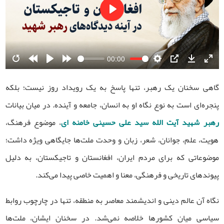
Play
00:00
Restart
Rewind
Play
Forward
Settings
PIP
Download
Ente
10s
10s
fulls
گاهی سخنان یک رهبر، تنها پاسخ به یک رویداد روز نیست؛ بلکه
پنجره‌ای است به نوع نگاه او به انسان، جامعه و آینده. در میان بیانات
رهبر شهید آیت الله سید علی حسینی خامنه ای
، موضوع فرهنگ،
هویت، علم، جوانان، شعر، زبان و وحدت ملت‌ها جایگاهی ویژه داشت؛
موضوعاتی که برای مردم ایران، افغانستان و تاجیکستان، به دلیل
پیوندهای تاریخی و فرهنگی، معنا و اهمیت خاصی پیدا می‌کند.
نگاه آن عالم دینی و اندیشمند معاصر به منطقه، تنها در چارچوب روابط
سیاسی میان کشورها خلاصه نمی‌شد. در سخنان ایشان، ملت‌ها