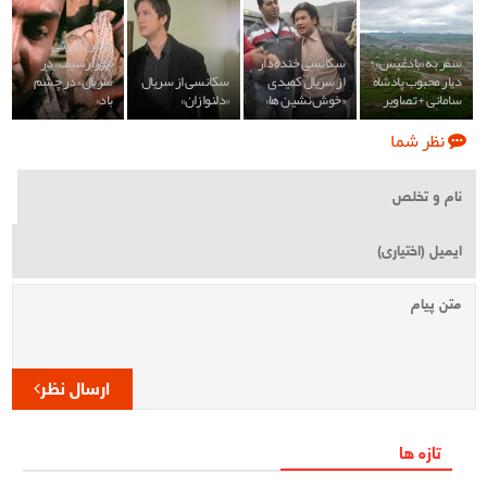
نقش آفرینی
سفر به «بادغیس» ؛
سکانسی خنده دار
«یوزارسیف» در
دیار محبوب پادشاه
از سریال کمیدی
سکانسی از سریال
سریال «در چشم
سامانی + تصاویر
«خوش نشین ها»
«دلنوازان»
باد»
نظر شما
ارسال نظر
تازه ها