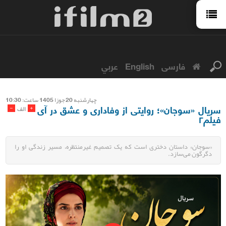
فارسی
English
عربي
چهارشنبه 20 جوزا 1405 ساعت: 10:30
سریال «سوجان»؛ روایتی از وفاداری و عشق در آی
-
+
الف
فیلم۲
«سوجان» داستان دختری است که یک تصمیم غیرمنتظره، مسیر زندگی او را
دگرگون می‌سازد.