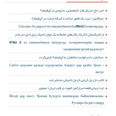
خبر داغ/سریال طنز «شمعدونی» به زودی در آی‌فیلم ۲
«میکائیل»؛ نبرد یک مأمور عدالت با شبکه جنایت در آی‌فیلم ۲
«Ситоиш» бо дархости тамошобинон ба Ifilm2 бозмегардад
از تاجیکستان تا کربلا؛ رکاب‌های عاشقانه یک جوان تاجیک برای ادای نذر مادر
IFilm 2 аз тамошобинон мепурсад: хотирмонтарин нақши
ҳаҷвпешаи эронӣ кадом аст?
«ستایش» با درخواست مخاطبان به آی‌فیلم ۲ بازمی‌گردد
Сабти ҷаҳонии қалъаи асроромези Аламут дар қалби Эрон +
аксҳо
کتاب «از زبان آریایی تا زبان تاجیکی» منتشر شد
ثبت جهانی قلعه اسرارآمیز الموت در قلب ایران+ تصاویر
«Моҳӣ дар шаст» Ҷоизаи бузурги ҷашнвораи байналмилалии
Русияро ба даст овард