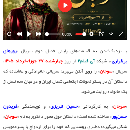
Play
00:00
Restart
Rewind
Play
Forward
Settings
PIP
Download
Ente
10s
10s
fulls
با نزدیک‌شدن به قسمت‌های پایانی فصل دوم سریال «
روزهای
بی‌قراری
»، شبکه
آی فیلم۲
از روز
چهارشنبه ۲۷ جوزا/خرداد ۱۴۰۵
،
سریال «
سوجان
» را روی آنتن می‌برد؛ سریالی خانوادگی و عاشقانه که
داستان آن در بستر تحولات اجتماعی شمال ایران و در میان سه نسل از
یک خانواده روایت می‌شود.
«
سوجان
» به کارگردانی «
حسین تبریزی
» و نویسندگی «
فریدون
حسن‌پور
» ساخته شده است؛ داستان حول محور دختری به نام «
سوجان
»
شکل می‌گیرد؛ دختری روستایی که خود را برای ازدواج با پسرعمویش