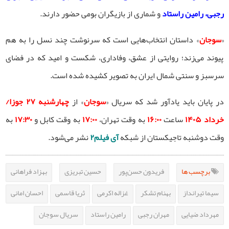
رجبی، رامین راستاد
و شماری از بازیگران بومی حضور دارند.
«
سوجان
» داستان انتخاب‌هایی است که سرنوشت چند نسل را به هم
پیوند می‌زند؛ روایتی از عشق، وفاداری، شکست و امید که در فضای
سرسبز و سنتی شمال ایران به تصویر کشیده شده است.
در پایان باید یادآور شد که سریال «
سوجان
» از
چهارشنبه ۲۷ جوزا/
خرداد ۱۴۰۵
ساعت
۱۶:۰۰
به وقت تهران،
۱۷:۰۰
به وقت کابل و
۱۷:۳۰
به
وقت دوشنبه تاجیکستان از شبکه
آی فیلم۲
نشر می‌شود.
برچسب ها
فریدون حسن‌پور
حسین تبریزی
بهزاد فراهانی
سیما تیرانداز
بهنام تشکر
غزاله اکرمی
ثریا قاسمی
احسان امانی
مهرداد ضیایی
مهران رجبی
رامین راستاد
سریال سوجان