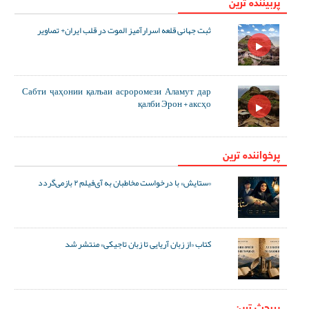
پربیننده ترین
ثبت جهانی قلعه اسرارآمیز الموت در قلب ایران+ تصاویر
Сабти ҷаҳонии қалъаи асроромези Аламут дар
қалби Эрон + аксҳо
پرخواننده ترین
«ستایش» با درخواست مخاطبان به آی‌فیلم ۲ بازمی‌گردد
کتاب «از زبان آریایی تا زبان تاجیکی» منتشر شد
پربحث ترین