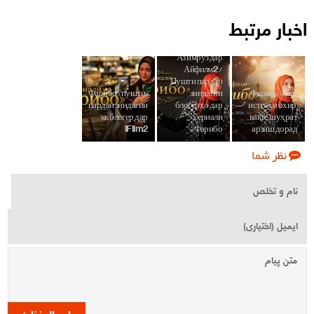
اخبار مرتبط
Аз имрӯз дар
Айфилм2 /
Пушти пардаи
«Фарибо»; пушти
зиндагии
«Фарибо» дар
пардаи зиндагии
блогерҳо дар
истгоҳи охир;
як блогер дар
сериали
вақте шуҳрат
iFilm2
«Фарибо»
арзиш дорад
نظر شما
ارسال نظر