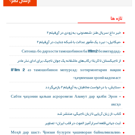
تازه ها
خبر داغ/سریال طنز «شمعدونی» به زودی در آی‌فیلم ۲
«میکائیل»؛ نبرد یک مأمور عدالت با شبکه جنایت در آی‌فیلم ۲
«Ситоиш» бо дархости тамошобинон ба Ifilm2 бозмегардад
از تاجیکستان تا کربلا؛ رکاب‌های عاشقانه یک جوان تاجیک برای ادای نذر مادر
IFilm 2 аз тамошобинон мепурсад: хотирмонтарин нақши
ҳаҷвпешаи эронӣ кадом аст?
«ستایش» با درخواست مخاطبان به آی‌فیلم ۲ بازمی‌گردد
Сабти ҷаҳонии қалъаи асроромези Аламут дар қалби Эрон +
аксҳо
کتاب «از زبان آریایی تا زبان تاجیکی» منتشر شد
ثبت جهانی قلعه اسرارآمیز الموت در قلب ایران+ تصاویر
«Моҳӣ дар шаст» Ҷоизаи бузурги ҷашнвораи байналмилалии