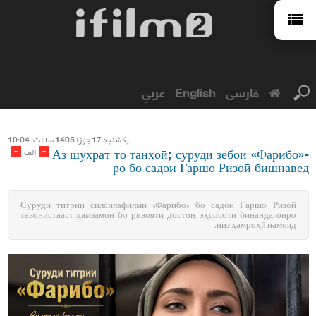
عربي
English
فارسی
يكشنبه 17 جوزا 1405 ساعت: 10:04
Аз шуҳрат то танҳоӣ; суруди зебои «Фарибо»-
-
+
الف
ро бо садои Гаршо Ризоӣ бишнавед
Суруди титрии силсилафилми «Фарибо» бо садои Гаршо Ризоӣ
тавонистааст ҳамзамон бо ривояти достон, эҳсосоти бинандагонро
низ ҳамроҳӣ намояд.