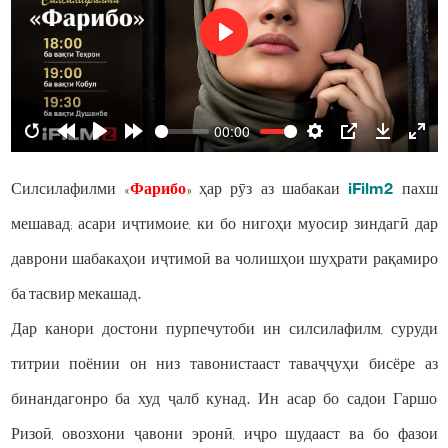
Play
00:00
Restart
Rewind
Play
Forward
Settings
PIP
Download
Ente
10s
10s
fulls
Силсилафилми «
Фарибо
» ҳар рӯз аз шабакаи
iFilm2
пахш
мешавад; асари иҷтимоие, ки бо нигоҳи муосир зиндагӣ дар
даврони шабакаҳои иҷтимоӣ ва чолишҳои шуҳрати рақамиро
ба тасвир мекашад.
Дар канори достони пурпечутоби ин силсилафилм, суруди
титрии поёнии он низ тавонистааст таваҷҷуҳи бисёре аз
бинандагонро ба худ ҷалб кунад. Ин асар бо садои Гаршо
Ризоӣ, овозхони ҷавони эронӣ, иҷро шудааст ва бо фазои