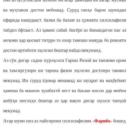
Яке аз хусусиятҳои ҷолиби ин асар, ҳамоҳангии шеър, мусиқӣ
ва муҳтавои достон мебошад. Суруд танҳо барои шунидан
офарида нашудааст, балки ба бахше аз ҳувияти силсилафилм
табдил ёфтааст. Аз ҳамин сабаб, бисёре аз бинандагон пас аз
анҷоми ҳар қисмат титрро то охир тамошо намуда, бо ривояти
достон иртиботи эҳсосии бештар пайдо мекунанд.
Аз сӯи дигар, садои пурэҳсоси Гаршо Ризоӣ ва танзими ором
ва таъсиргузори ин тарона фазои эҳсосии достонро такмил
мекунад. Ин суруд ёдовар мешавад, ки шуҳрат ва маҳбубият
ҳамеша ба маънои хушбахтӣ нест ва баъзан инсон дар миёни
анбӯҳи нигоҳҳо бештар аз ҳар вақти дигар эҳсоси танҳоӣ
мекунад.
Агар шумо низ аз пайгирони силсилафилми «
Фарибо
» бошед,