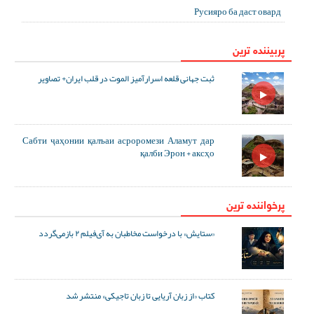
Русияро ба даст овард
پربیننده ترین
ثبت جهانی قلعه اسرارآمیز الموت در قلب ایران+ تصاویر
Сабти ҷаҳонии қалъаи асроромези Аламут дар
қалби Эрон + аксҳо
پرخواننده ترین
«ستایش» با درخواست مخاطبان به آی‌فیلم ۲ بازمی‌گردد
کتاب «از زبان آریایی تا زبان تاجیکی» منتشر شد