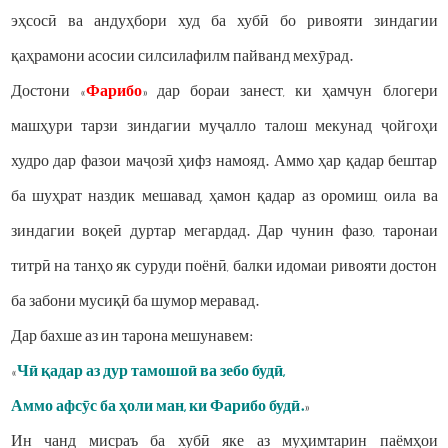
эҳсосӣ ва андуҳбори худ ба хубӣ бо ривояти зиндагии
қаҳрамони асосии силсилафилм пайванд мехӯрад.
Достони «
Фарибо
» дар бораи занест, ки ҳамчун блогери
машҳури тарзи зиндагии муҷалло талош мекунад ҷойгоҳи
худро дар фазои маҷозӣ ҳифз намояд. Аммо ҳар қадар бештар
ба шуҳрат наздик мешавад, ҳамон қадар аз оромиш, оила ва
зиндагии воқеӣ дуртар мегардад. Дар чунин фазо, таронаи
титрӣ на танҳо як суруди поёнӣ, балки идомаи ривояти достон
ба забони мусиқӣ ба шумор меравад.
Дар бахше аз ин тарона мешунавем:
«
Чӣ қадар аз дур тамошоӣ ва зебо будӣ,
Аммо афсӯс ба ҳоли ман, ки Фарибо будӣ.
»
Ин чанд мисраъ ба хубӣ яке аз муҳимтарин паёмҳои