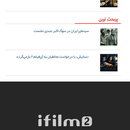
پربحث ترین
سینمای ایران در سوگ اکبر عبدی نشست
«ستایش» با درخواست مخاطبان به آی‌فیلم ۲ بازمی‌گردد