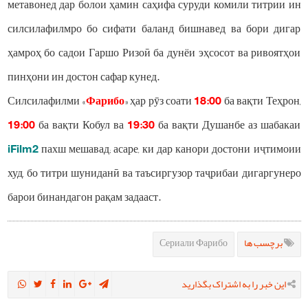
метавонед дар болои ҳамин саҳифа суруди комили титрии ин
силсилафилмро бо сифати баланд бишнавед ва бори дигар
ҳамроҳ бо садои Гаршо Ризоӣ ба дунёи эҳсосот ва ривоятҳои
пинҳони ин достон сафар кунед.
Силсилафилми «
Фарибо
» ҳар рӯз соати
18:00
ба вақти Теҳрон,
19:00
ба вақти Кобул ва
19:30
ба вақти Душанбе аз шабакаи
iFilm2
пахш мешавад; асаре, ки дар канори достони иҷтимоии
худ, бо титри шуниданӣ ва таъсиргузор таҷрибаи дигаргунеро
барои бинандагон рақам задааст.
Сериали Фарибо
برچسب ها
این خبر را به اشتراک بگذارید