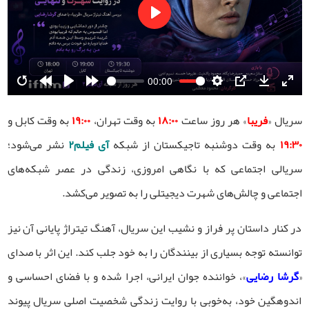
Play
00:00
Restart
Rewind
Play
Forward
Settings
PIP
Download
Ente
10s
10s
fulls
سریال «
فریبا
» هر روز ساعت
۱۸:۰۰
به وقت تهران،
۱۹:۰۰
به وقت کابل و
۱۹:۳۰
به وقت دوشنبه تاجیکستان از شبکه
آی فیلم۲
نشر می‌شود؛
سریالی اجتماعی که با نگاهی امروزی، زندگی در عصر شبکه‌های
اجتماعی و چالش‌های شهرت دیجیتلی را به تصویر می‌کشد.
در کنار داستان پر فراز و نشیب این سریال، آهنگ تیتراژ پایانی آن نیز
توانسته توجه بسیاری از بینندگان را به خود جلب کند. این اثر با صدای
«
گرشا رضایی
»، خواننده جوان ایرانی، اجرا شده و با فضای احساسی و
اندوهگین خود، به‌خوبی با روایت زندگی شخصیت اصلی سریال پیوند