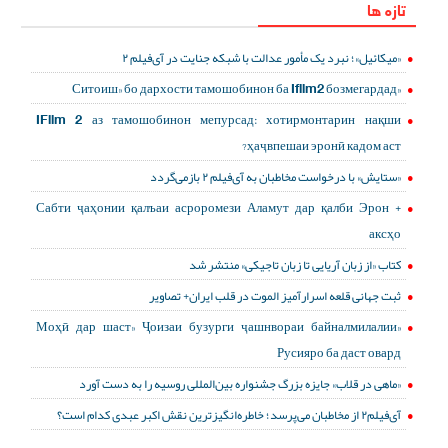
تازه ها
«میکائیل»؛ نبرد یک مأمور عدالت با شبکه جنایت در آی‌فیلم ۲
«Ситоиш» бо дархости тамошобинон ба Ifilm2 бозмегардад
IFilm 2 аз тамошобинон мепурсад: хотирмонтарин нақши
ҳаҷвпешаи эронӣ кадом аст?
«ستایش» با درخواست مخاطبان به آی‌فیلم ۲ بازمی‌گردد
Сабти ҷаҳонии қалъаи асроромези Аламут дар қалби Эрон +
аксҳо
کتاب «از زبان آریایی تا زبان تاجیکی» منتشر شد
ثبت جهانی قلعه اسرارآمیز الموت در قلب ایران+ تصاویر
«Моҳӣ дар шаст» Ҷоизаи бузурги ҷашнвораи байналмилалии
Русияро ба даст овард
«ماهی در قلاب» جایزه بزرگ جشنواره بین‌المللی روسیه را به دست آورد
آی‌فیلم۲ از مخاطبان می‌پرسد؛ خاطره‌انگیزترین نقش اکبر عبدی کدام است؟