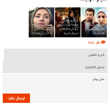
از امروز در آی
«فریبا» در ایستگاه
فیلم۲/ پشت پرده
«فریبا»؛ پشت‌پرده
آخر؛ وقتی شهرت
زندگی بلاگرها در
زندگی یک بانوی
هزینه دارد
سریال «فریبا»
بلاگر در آی‌فیلم ۲
نظر شما
ارسال نظر