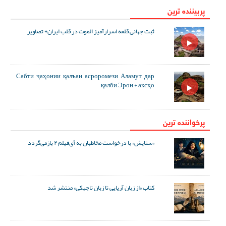
پربیننده ترین
ثبت جهانی قلعه اسرارآمیز الموت در قلب ایران+ تصاویر
Сабти ҷаҳонии қалъаи асроромези Аламут дар
қалби Эрон + аксҳо
پرخواننده ترین
«ستایش» با درخواست مخاطبان به آی‌فیلم ۲ بازمی‌گردد
کتاب «از زبان آریایی تا زبان تاجیکی» منتشر شد