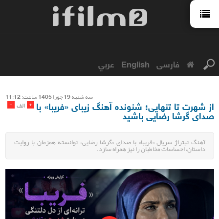
فارسی
English
عربي
سه شنبه 19 جوزا 1405 ساعت: 11:12
از شهرت تا تنهایی؛ شنونده آهنگ زیبای «فریبا» با
-
+
الف
صدای گرشا رضایی باشید
آهنگ تیتراژ سریال «فریبا» با صدای «گرشا رضایی» توانسته همزمان با روایت
داستان، احساسات مخاطبان را نیز همراه سازد.