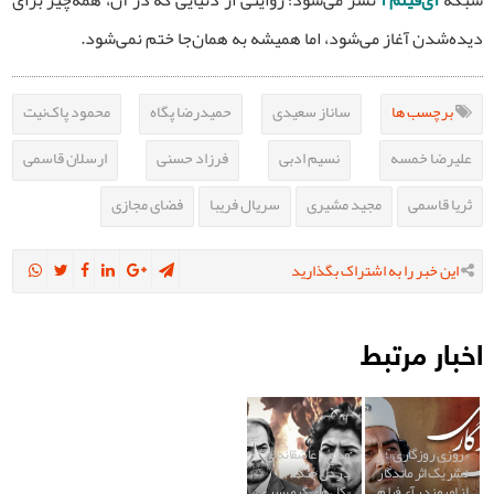
دیده‌شدن آغاز می‌شود، اما همیشه به همان‌جا ختم نمی‌شود.
برچسب ها
ساناز سعیدی
حمیدرضا پگاه
محمود پاک‌نیت
علیرضا خمسه
نسیم ادبی
فرزاد حسنی
ارسلان قاسمی
ثریا قاسمی
مجید مشیری
سریال فریبا
فضای مجازی
این خبر را به اشتراک بگذارید
اخبار مرتبط
«روزی روزگاری»؛
وداع با عاشقانه‌ای
نشر یک اثر ماندگار
در دل جنگ؛
از امروز در آی‌فیلم
«گل‌های گرمسیری»