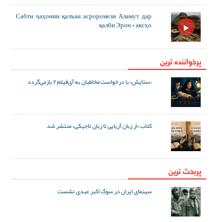
Сабти ҷаҳонии қалъаи асроромези Аламут дар
қалби Эрон + аксҳо
پرخواننده ترین
«ستایش» با درخواست مخاطبان به آی‌فیلم ۲ بازمی‌گردد
کتاب «از زبان آریایی تا زبان تاجیکی» منتشر شد
پربحث ترین
سینمای ایران در سوگ اکبر عبدی نشست