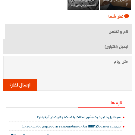
۲
امشب پایان می‌یابد
نظر شما
ارسال نظر
تازه ها
«میکائیل»؛ نبرد یک مأمور عدالت با شبکه جنایت در آی‌فیلم ۲
«Ситоиш» бо дархости тамошобинон ба Ifilm2 бозмегардад