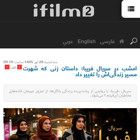
فارسی
English
عربي
سه شنبه 29 ثور 1405 ساعت: 09:19
امشب در سریال فریبا؛ داستان زنی که شهرت
-
+
الف
مسیر زندگی‌اش را تغییر داد
سریال «فریبا» با روایتی از پشت‌پرده زندگی بلاگرها، از امروز میهمان خانه‌های
مخاطبان آی‌فیلم ۲ می‌شود.