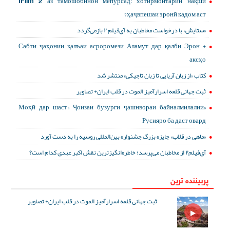
IFilm 2 аз тамошобинон мепурсад: хотирмонтарин нақши
ҳаҷвпешаи эронӣ кадом аст?
«ستایش» با درخواست مخاطبان به آی‌فیلم ۲ بازمی‌گردد
Сабти ҷаҳонии қалъаи асроромези Аламут дар қалби Эрон +
аксҳо
کتاب «از زبان آریایی تا زبان تاجیکی» منتشر شد
ثبت جهانی قلعه اسرارآمیز الموت در قلب ایران+ تصاویر
«Моҳӣ дар шаст» Ҷоизаи бузурги ҷашнвораи байналмилалии
Русияро ба даст овард
«ماهی در قلاب» جایزه بزرگ جشنواره بین‌المللی روسیه را به دست آورد
آی‌فیلم۲ از مخاطبان می‌پرسد؛ خاطره‌انگیزترین نقش اکبر عبدی کدام است؟
پربیننده ترین
ثبت جهانی قلعه اسرارآمیز الموت در قلب ایران+ تصاویر