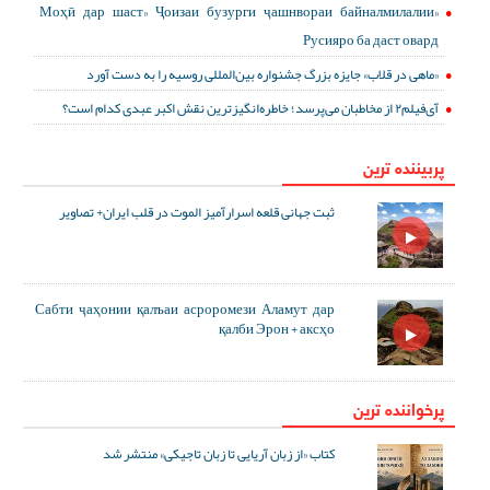
«Моҳӣ дар шаст» Ҷоизаи бузурги ҷашнвораи байналмилалии
Русияро ба даст овард
«ماهی در قلاب» جایزه بزرگ جشنواره بین‌المللی روسیه را به دست آورد
آی‌فیلم۲ از مخاطبان می‌پرسد؛ خاطره‌انگیزترین نقش اکبر عبدی کدام است؟
پربیننده ترین
ثبت جهانی قلعه اسرارآمیز الموت در قلب ایران+ تصاویر
Сабти ҷаҳонии қалъаи асроромези Аламут дар
қалби Эрон + аксҳо
پرخواننده ترین
کتاب «از زبان آریایی تا زبان تاجیکی» منتشر شد