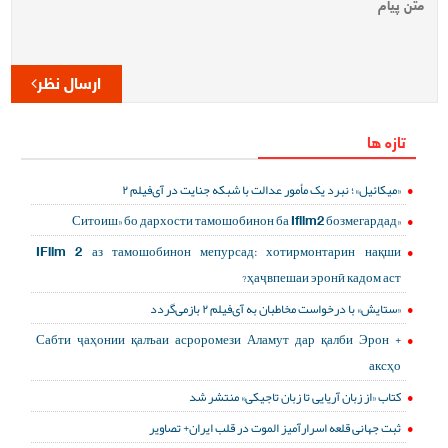
ارسال نظر
تازه ها
«میکائیل»؛ نبرد یک مأمور عدالت با شبکه جنایت در آی‌فیلم ۲
«Ситоиш» бо дархости тамошобинон ба Ifilm2 бозмегардад
IFilm 2 аз тамошобинон мепурсад: хотирмонтарин нақши
ҳаҷвпешаи эронӣ кадом аст?
«ستایش» با درخواست مخاطبان به آی‌فیلم ۲ بازمی‌گردد
Сабти ҷаҳонии қалъаи асроромези Аламут дар қалби Эрон +
аксҳо
کتاب «از زبان آریایی تا زبان تاجیکی» منتشر شد
ثبت جهانی قلعه اسرارآمیز الموت در قلب ایران+ تصاویر