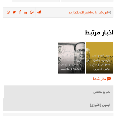
این خبر را به اشتراک بگذارید
اخبار مرتبط
«فردوس اعظم»:
«روز شعر و ادب
شاهنامه بزرگترین
پارسی»؛ جشن
اثری است که
هم‌زبانی از «بلخ» و
پایه‌های زبان پارسی
«بخارا» تا «تبریز»
را محکم کرده است
نظر شما