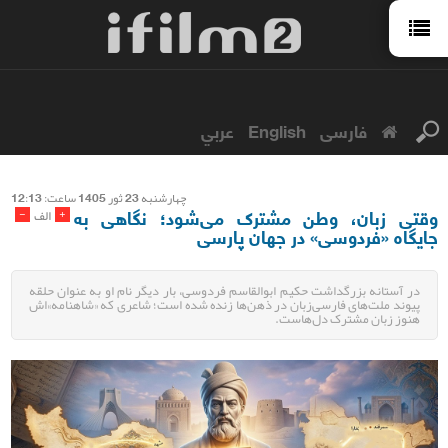
فارسی
English
عربي
چهارشنبه 23 ثور 1405 ساعت: 12:13
وقتی زبان، وطن مشترک می‌شود؛ نگاهی به
-
+
الف
جایگاه «فردوسی» در جهان پارسی
در آستانه بزرگداشت حکیم ابوالقاسم فردوسی، بار دیگر نام او به عنوان حلقه
پیوند ملت‌های فارسی‌زبان در ذهن‌ها زنده شده است؛ شاعری که «شاهنامه»اش
هنوز زبان مشترک دل‌هاست.