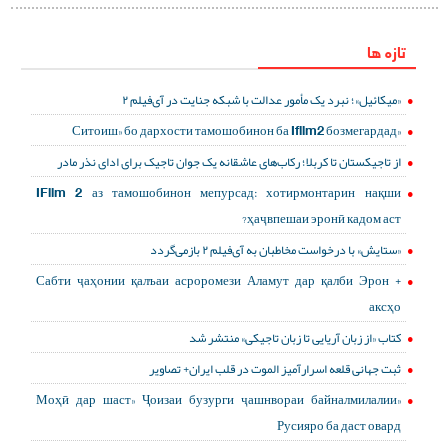
تازه ها
«میکائیل»؛ نبرد یک مأمور عدالت با شبکه جنایت در آی‌فیلم ۲
«Ситоиш» бо дархости тамошобинон ба Ifilm2 бозмегардад
از تاجیکستان تا کربلا؛ رکاب‌های عاشقانه یک جوان تاجیک برای ادای نذر مادر
IFilm 2 аз тамошобинон мепурсад: хотирмонтарин нақши
ҳаҷвпешаи эронӣ кадом аст?
«ستایش» با درخواست مخاطبان به آی‌فیلم ۲ بازمی‌گردد
Сабти ҷаҳонии қалъаи асроромези Аламут дар қалби Эрон +
аксҳо
کتاب «از زبان آریایی تا زبان تاجیکی» منتشر شد
ثبت جهانی قلعه اسرارآمیز الموت در قلب ایران+ تصاویر
«Моҳӣ дар шаст» Ҷоизаи бузурги ҷашнвораи байналмилалии
Русияро ба даст овард