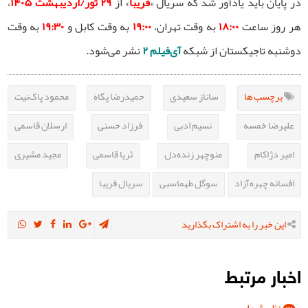
در پایان باید یادآور شد که سریال «
فریبا
» از
۲۹ ثور/اردیبهشت ۱۴۰۵
،
هر روز ساعت
۱۸:۰۰
به وقت تهران،
۱۹:۰۰
به وقت کابل و
۱۹:۳۰
به وقت
دوشنبه تاجیکستان از شبکه
آی‌فیلم ۲
نشر می‌شود.
برچسب ها
ساناز سعیدی
حمیدرضا پگاه
محمود پاک‌نیت
علیرضا خمسه
نسیم ادبی
فرزاد حسنی
ارسلان قاسمی
امیر دژاکام
منوچهر زنده‌دل
ثریا قاسمی
مجید مشیری
افسانه چهره‌آزاد
سوگل طهماسبی
سریال فریبا
این خبر را به اشتراک بگذارید
اخبار مرتبط
نظر شما