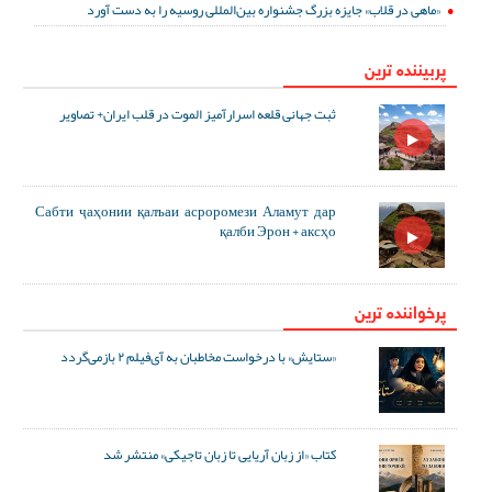
«ماهی در قلاب» جایزه بزرگ جشنواره بین‌المللی روسیه را به دست آورد
پربیننده ترین
ثبت جهانی قلعه اسرارآمیز الموت در قلب ایران+ تصاویر
Сабти ҷаҳонии қалъаи асроромези Аламут дар
қалби Эрон + аксҳо
پرخواننده ترین
«ستایش» با درخواست مخاطبان به آی‌فیلم ۲ بازمی‌گردد
کتاب «از زبان آریایی تا زبان تاجیکی» منتشر شد