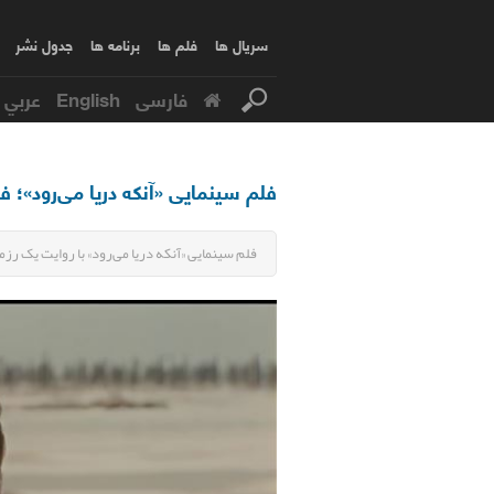
سریال ها
فلم ها
برنامه ها
جدول نشر
فارسی
English
عربي
فلم سینمایی «آنکه دریا می‌رود»؛ فر
فلم سینمایی «آنکه دریا می‌رود» با روایت یک رزمنده، این هفته از آی فیلم 