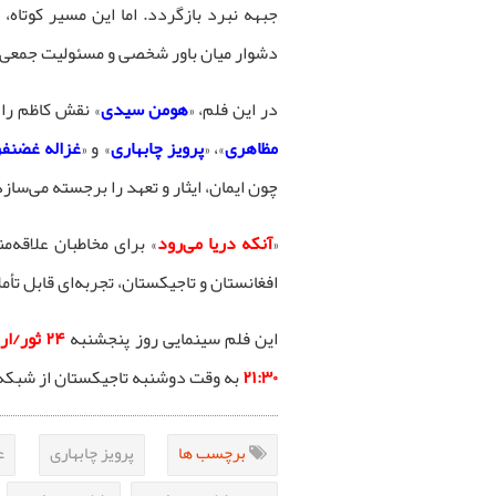
جبهه نبرد بازگردد. اما این مسیر کوتاه، ب
دشوار میان باور شخصی و مسئولیت جمعی 
در این فلم، «
هومن سیدی
» نقش کاظم را ا
مظاهری
»، «
پرویز چابهاری
» و «
غزاله غضنف
چون ایمان، ایثار و تعهد را برجسته می‌سازد
«
آنکه دریا می‌رود
» برای مخاطبان علاقه‌م
افغانستان و تاجیکستان، تجربه‌ای قابل تأم
این فلم سینمایی روز پنجشنبه
۲۴ ثور/اردیبهشت ۱۴۰۵
۲۱:۳۰
به وقت دوشنبه تاجیکستان از شبکه
برچسب ها
پرویز چابهاری
ع