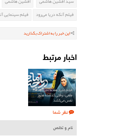
سید افشین هاشمی
افشین هاشمی
فیلم آنکه دریا می‌رود
فیلم سینمایی آنک
این خبر را به اشتراک بگذارید
اخبار مرتبط
فیلم جدید هفته/«دریاچه
ماهی»؛ وقتی گذشته هنوز
نفس می‌کشد
نظر شما