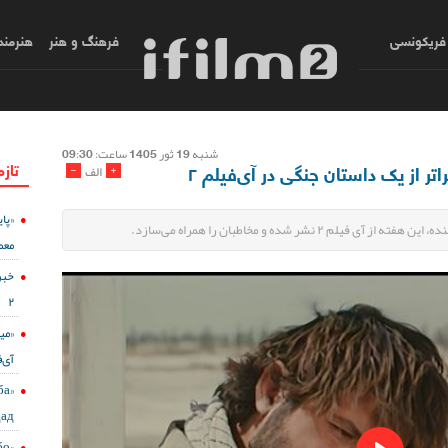
فریکونسی
فرهنگ و هنر
هنرمند
شنبه 19 ثور 1405 ساعت: 09:30
تازه
اتر از یک داستان جنگی در آی‌فیلم ۲
-
+
الف
۲ نشر شده و مخاطبان را همراه می‌سازد.
معم
خبر
۲
«می
آی‌ف
ба
дад
бо