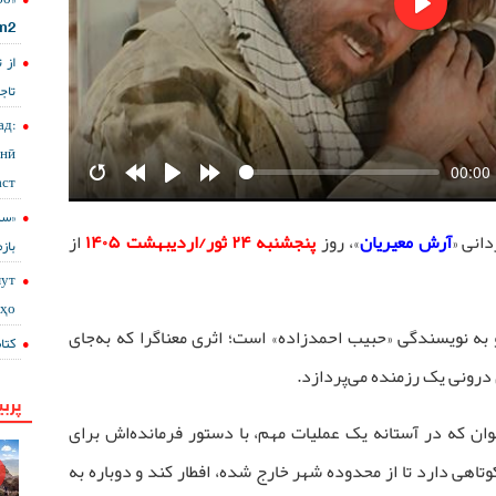
lm2
Play
از 
تاج
д:
онӣ
00:00
ст?
Restart
Rewind
Play
Forward
10s
10s
دانی «
آرش معیریان
»، روز
پنجشنبه ۲۴ ثور/اردیبهشت ۱۴۰۵
از
باز
мут
сҳо
ال ۱۳۸۵ خورشیدی و به نویسندگی «حبیب احمدزاده» است؛ اثری معناگرا که به‌جای
کتا
درونی یک رزمنده می‌پردازد.
پربی
وان که در آستانه یک عملیات مهم، با دستور فرمانده‌اش برای
اهی دارد تا از محدوده شهر خارج شده، افطار کند و دوباره به