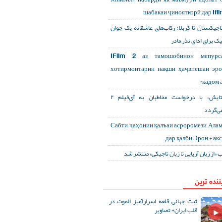
шабакаи ҷинояткорӣ дар Ifi
تاجیکستان تا کربلا؛ رکاب‌های عاشقانه یک جوان
یک برای ادای نذر مادر
IFilm 2 аз тамошобинон мепурса
хотирмонтарин нақши ҳаҷвпешаи эр
кадом а
«ستایش» با درخواست مخاطبان به آی‌فیلم ۲
می‌گردد
Сабти ҷаҳонии қалъаи асроромези Ала
дар қалби Эрон + ак
ب «از زبان آریایی تا زبان تاجیکی» منتشر شد
ننده ترین
ثبت جهانی قلعه اسرارآمیز الموت در
قلب ایران+ تصاویر