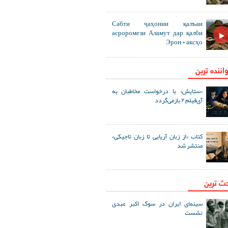
Сабти ҷаҳонии қалъаи
асроромези Аламут дар қалби
Эрон + аксҳо
اننده ترین
«ستایش» با درخواست مخاطبان به
آی‌فیلم ۲ بازمی‌گردد
کتاب «از زبان آریایی تا زبان تاجیکی»
منتشر شد
حث ترین
سینمای ایران در سوگ اکبر عبدی
نشست