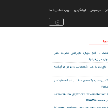
ان
موسیقی
ایرانگردی
دریچه تماس با ما
 ها
«پایتخت ۱»؛ آغاز دوباره ماجراهای خانواده «نقی
ولی» در آی‌فیلم۲
 داغ/سریال طنز «شمعدونی» به زودی در آی‌فیلم
کائیل»؛ نبرد یک مأمور عدالت با شبکه جنایت در
یلم ۲
«Ситоиш» бо дархости тамошобинон 
Ifilm2 бозмегар
«Микоил»; набарди як маъмури адолат 