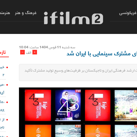
فریکونسی
فرهنگ و هنر
هنرمند
سه شنبه 11 قوس 1404 ساعت: 10:04
تازه
ای مشترک سینمایی با ایران شد
-
+
الف
خبر
 ارشد فرهنگی ایران و تاجیکستان بر ظرفیت‌های وسیع تولید مشترک تأکید
۲
«می
آی‌ف
ба
дад
از 
تاج
д: