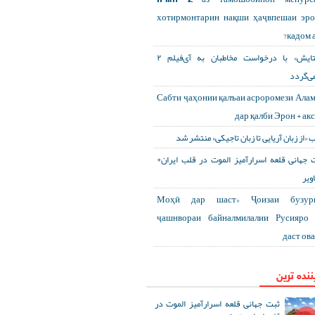
хотирмонтарин нақши ҳаҷвпешаи эр
кадом а
«ستایش» با درخواست مخاطبان به آی‌فیلم ۲
می‌گردد
Сабти ҷаҳонии қалъаи асроромези Ала
дар қалби Эрон + ак
ب «از زبان آریایی تا زبان تاجیکی» منتشر شد
 جهانی قلعه اسرارآمیز الموت در قلب ایران+
ویر
«Моҳӣ дар шаст» Ҷоизаи бузур
ҷашнвораи байналмилалии Русияро 
даст ов
ننده ترین
ثبت جهانی قلعه اسرارآمیز الموت در