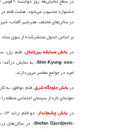
در سطح نما
جشنواره محسوب می‌شود، هشت فلم در چه
در سالن‌های مختلف «هنرشهر آفتاب» شیرا
بر اساس جدول منتشرشده از سوی ستاد خ
در
بخش مسابقه بین‌الملل
، فلم «پل» س
«Shin Kyung-soo» به نما
امید در جوامع معاصر می‌پردازند.
در
بخش جلوه‌گاه شرق
، فلم «توافق» به کا
نمونه‌ای تازه از سینمای اجتماعی منطقه را 
در
بخش چشم‌انداز
، دو
«Stefan Djordjevic» د