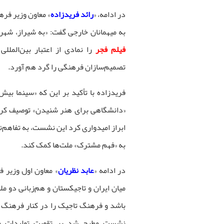
در ادامه، «
رائد فریدزاده
» معاون وزیر فر
به میهمانان خارجی گفت: «به شیراز، شهر
فیلم فجر
را نمادی از اعتبار بین‌المل
تصمیم‌سازان فرهنگی را گرد هم آورد.
فریدزاده با تأکید بر این که «سینما بیش
«دانشگاهی برای هنر شنیدن» توصیف کرد؛ ه
ابراز امیدواری کرد این نشست، به تفاهم‌نا
به «فهم مشترک» ملت‌ها کمک کند.
در ادامه «
عابد نظریان
» معاون اول وزیر ف
میان ایران و تاجیکستان و هم‌زبانی دو ملت
باشد و فرهنگ تاجیک را در کنار فرهنگ ا
نشست مطرح شد بر تقویت تولیدات مش