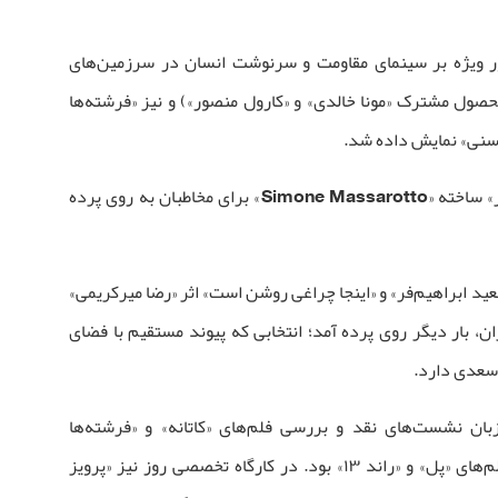
ر ویژه بر سینمای مقاومت و سرنوشت انسان در سرزمین‌های
صول مشترک «مونا خالدی» و «کارول منصور») و نیز «فرشته‌ها
حسنی» نمایش داده شد.
، فلم «شاعر» ساخته «Simone Massarotto» برای مخاطبان به روی پرده
ید ابراهیم‌فر» و «اینجا چراغی روشن است» اثر «رضا میرکریمی»
، بار دیگر روی پرده آمد؛ انتخابی که پیوند مستقیم با فضای
 سعدی دارد.
یزبان نشست‌های نقد و بررسی فلم‌های «کاتانه» و «فرشته‌ها
نمی‌میرند» و همچنین نشست مشترک فلم‌های «پل» و «راند ۱۳» بود. در کارگاه تخصصی روز نیز «پرویز