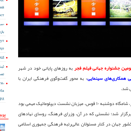
онӣ
ст?
باز
мут
сҳо
کتا
ثبت
مین جشنواره جهانی فیلم فجر
به روزهای پایانی خود در شهر
تصا
ی همکاری‌های سینمایی
» به محور گفت‌وگوی فرهنگی ایران با
ги
ل شد.
ба
ард
تالار بین‌المللی «وصال» در هتل هما شیراز، شامگاه دوشنبه ۱۰ قوس، میزبان نشست دیپلوماتیک مهمی بود
رگزار شد؛ نشستی که در آن، وزرای فرهنگ، روسای نهادهای
پربی
نمایی و دیپلومات‌های فرهنگی از ۲۳ کشور جهان در کنار مسئولان عالی‌رتبه فرهنگی جمهوری اسلامی