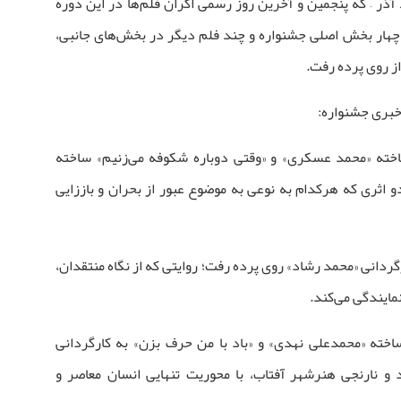
یش‌ها، روز دوشنبه ۱۰ قوس / آذر – که پنجمین و آخرین روز رسمی اکران فلم‌ها در این دوره
ار بخش اصلی جشنواره و چند فلم دیگر در بخش‌های جانبی،
ز روی پرده رفت.
بری جشنواره:
اخته «محمد عسکری» و «وقتی دوباره شکوفه می‌زنیم» ساخته
یش درآمد؛ دو اثری که هرکدام به نوعی به موضوع عبور از بحران و باززایی
رگردانی «محمد رشاد» روی پرده رفت؛ روایتی که از نگاه منتقدان،
نمایندگی می‌کند.
 فلم «راند ۱۳» ساخته «محمدعلی نهدی» و «باد با من حرف بزن» به کارگردانی
ر سالن‌های زرد و نارنجی هنرشهر آفتاب، با محوریت تنهایی انسان معاصر و