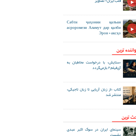
قلب ایران+ تصاویر
Сабти ҷаҳонии қалъаи
асроромези Аламут дар қалби
Эрон + аксҳо
اننده ترین
«ستایش» با درخواست مخاطبان به
آی‌فیلم ۲ بازمی‌گردد
کتاب «از زبان آریایی تا زبان تاجیکی»
منتشر شد
حث ترین
سینمای ایران در سوگ اکبر عبدی
نشست