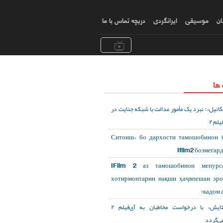
ان
موسیقی
ایرانگردی
دریچه تماس با ما
 ها
کائیل»؛ نبرد یک مأمور عدالت با شبکه جنایت در
یلم ۲
«Ситоиш» бо дархости тамошобинон 
Ifilm2 бозмегар
IFilm 2 аз тамошобинон мепурса
хотирмонтарин нақши ҳаҷвпешаи эр
кадом а
«ستایش» با درخواست مخاطبان به آی‌فیلم ۲
می‌گردد