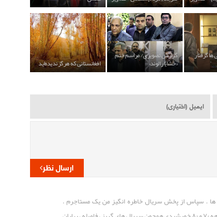
 ها گرفتار
گزارش تصویری/ مراسم ختم
«خشایار الوند»
افغانستانی که هرگز ندیده‌اید
ارسال نظر
ز همدم تنهایی ها . سپاس از پخش سریال خاطره انگیز من یک مستاجرم .
خواهش مندم سریال های بیشتری از دهه ۷۰ و ۸۰ خورشیدی همچون سریال های گریز ، فاصله ، بهاران