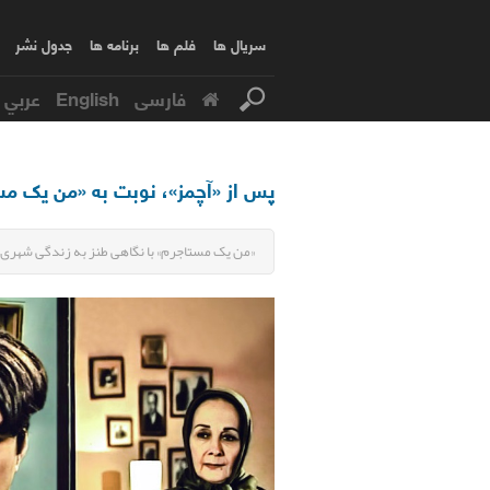
سریال ها
فلم ها
برنامه ها
جدول نشر
فارسی
English
عربي
پس از «آچمز»، نوبت به «من یک مست
«من یک مستاجرم» با نگاهی طنز به زندگی شهری، جای سری