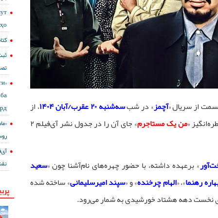
мут
сҳо
کتا
ثبت
تصا
ги
ба
سمت از سریال «
آچمز
» در شب
سه‌شنبه ۲۰ عقرب/آبان ۱۴۰۴
، از
ард
ره‌انگیز «
من یک مستاجرم
» جای آن را در جدول نشر آی‌فیلم ۲
«ما
روس
نقش
ت‌آور
» برعهده داشته، با حضور چهره‌های نام‌آشنا چون «
سعید
هاره رهنما
»، «
الهام چرخنده
» و «
سپند امیرسلیمانی
» ساخته شده
پربی
های نخست دهه هشتاد خورشیدی به شمار می‌رود.