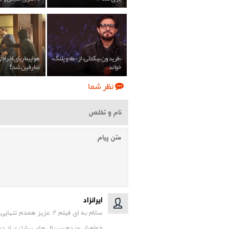
«فریدون بیگدلی» از «ماه و پلنگ»
هواپیماربای اخراجی
خواند
سارقین شد!
نظر شما
ایرانزاد
سلام به ای فیلم ۲ عزی