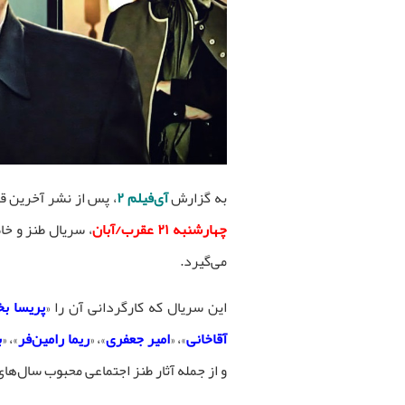
به گزارش
آی‌فیلم ۲
، پس از نشر آخرین ق
چهارشنبه ۲۱ عقرب/آبان
، سریال طنز و خاط
می‌گیرد.
این سریال که کارگردانی آن را «
پریسا بخ
آقاخانی
»، «
امیر جعفری
»، «
ریما رامین‌فر
»، «
ب
و از جمله آثار طنز اجتماعی محبوب سال‌