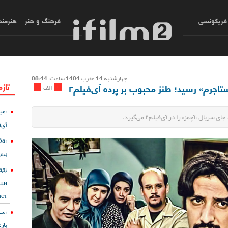
فریکونسی
فرهنگ و هنر
هنرمند
چهارشنبه 14 عقرب 1404 ساعت: 08:44
تازه
اجرم» رسید؛ طنز محبوب بر پرده آی‌فیلم۲
-
+
الف
«می
ال «آچمز» را در آی‌فیلم۲ می‌گیرد.
آی‌ف
ба
дад
д:
онӣ
ст?
باز