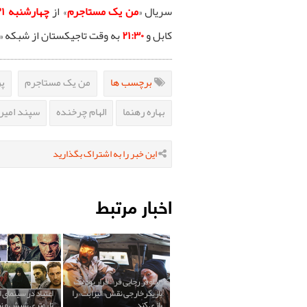
سریال «
من یک مستاجرم
» از
چهارشنبه ۲۱ عقرب/آبان
کابل و
۲۱:۳۰
به وقت تاجیکستان از شبکه «آی‌فیلم ۲» ن
برچسب ها
من یک مستاجرم
پر
بهاره رهنما
الهام چرخنده
سپند امیر
این خبر را به اشتراک بگذارید
اخبار مرتبط
«نیلوفر رجایی فر»: قرار بود یک
بازیگر خارجی نقش «الیزابت» را
اعتیاد در سینمای ای
بازی کند
تا «متری شیش و نی