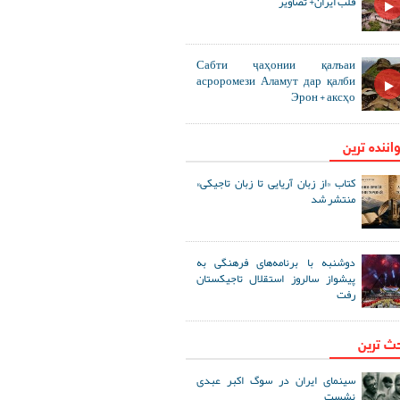
قلب ایران+ تصاویر
Сабти ҷаҳонии қалъаи
асроромези Аламут дар қалби
Эрон + аксҳо
اننده ترین
کتاب «از زبان آریایی تا زبان تاجیکی»
منتشر شد
دوشنبه با برنامه‌های فرهنگی به
پیشواز سالروز استقلال تاجیکستان
رفت
حث ترین
سینمای ایران در سوگ اکبر عبدی
نشست