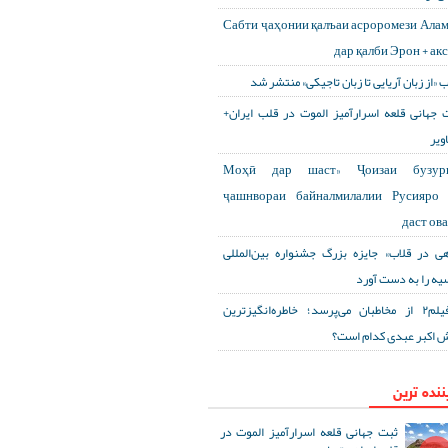
Сабти ҷаҳонии қалъаи асроромези Ала
дар қалби Эрон + ак
ب «از زبان آریایی تا زبان تاجیکی» منتشر شد
 جهانی قلعه اسرارآمیز الموت در قلب ایران+
ویر
«Моҳӣ дар шаст» Ҷоизаи бузур
ҷашнвораи байналмилалии Русияро 
даст ов
هی در قلاب» جایزه بزرگ جشنواره بین‌المللی
یه را به دست آورد
آی‌فیلم۲ از مخاطبان می‌پرسد؛ خاطره‌انگیزترین
 اکبر عبدی کدام است؟
ننده ترین
ثبت جهانی قلعه اسرارآمیز الموت در