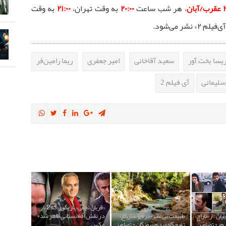
، هر شب ساعت
۲۰:۰۰
به وقت تهران،
۲۱:۰۰
به وقت
شر می‌شود.
یسا بخت آور
سعید آقاخانی
امیر جعفری
ریما رامین‌فر
سلیمانی
آی فیلم 2
«قربان نجفی» بازیگری که 2 بار
ران؛ از «تاراج»
طبیعت بی نظیر«خرم و سارباغ»
در نقش افغانستانی ظاهر شد+
م» + تصاویر
تفرجگاه مردم سمنگان+ تصاویر
عکس