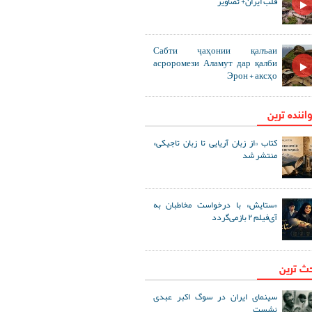
قلب ایران+ تصاویر
Сабти ҷаҳонии қалъаи
асроромези Аламут дар қалби
Эрон + аксҳо
اننده ترین
کتاب «از زبان آریایی تا زبان تاجیکی»
منتشر شد
«ستایش» با درخواست مخاطبان به
آی‌فیلم ۲ بازمی‌گردد
حث ترین
سینمای ایران در سوگ اکبر عبدی
نشست