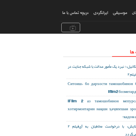
ان
موسیقی
ایرانگردی
دریچه تماس با ما
 ها
کائیل»؛ نبرد یک مأمور عدالت با شبکه جنایت در
یلم ۲
«Ситоиш» бо дархости тамошобинон 
Ifilm2 бозмегар
IFilm 2 аз тамошобинон мепурса
хотирмонтарин нақши ҳаҷвпешаи эр
кадом а
«ستایش» با درخواست مخاطبان به آی‌فیلم ۲
می‌گردد