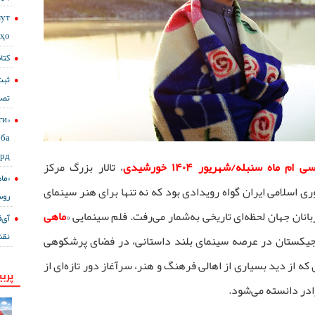
мут
сҳо
کتا
ثبت
تصا
ги
ба
ард
 ماه سنبله/شهریور ۱۴۰۴ خورشیدی
، تالار بزرگ مرکز
«ما
ی اسلامی ایران گواه رویدادی بود که نه تنها برای هنر سینمای
روس
نان جهان لحظه‌ای تاریخی به‌شمار می‌رفت. فلم سینمایی «
ماهی
نقش
اجیکستان در عرصه سینمای بلند داستانی، در فضای پرشکوهی
ه از دید بسیاری از اهالی فرهنگ و هنر، سرآغاز دور تازه‌ای از
پربی
در دانسته می‌شود.