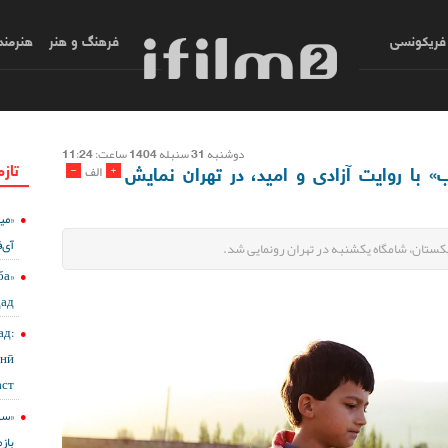
فریکونسی
فرهنگ و هنر
هنرمند
دوشنبه 31 سنبله 1404 ساعت: 11:24
تازه
» با روایت آزادی و امید، در تهران نمایش
-
+
الف
«می
آی‌ف
کستان، شامگاه یکشنبه در تهران رونمایی شد.
ба
дад
д:
онӣ
ст?
باز