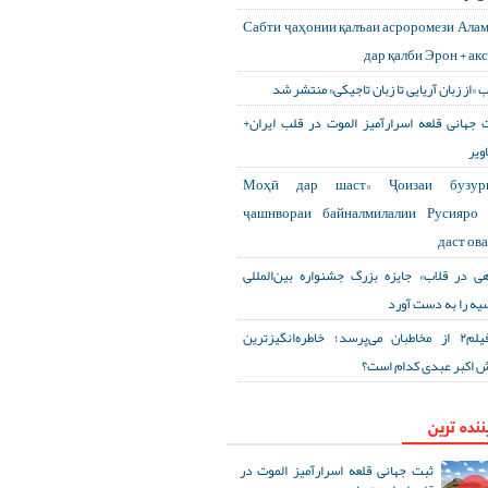
Сабти ҷаҳонии қалъаи асроромези Ала
дар қалби Эрон + ак
ب «از زبان آریایی تا زبان تاجیکی» منتشر شد
 جهانی قلعه اسرارآمیز الموت در قلب ایران+
ویر
«Моҳӣ дар шаст» Ҷоизаи бузур
ҷашнвораи байналмилалии Русияро 
даст ов
هی در قلاب» جایزه بزرگ جشنواره بین‌المللی
یه را به دست آورد
آی‌فیلم۲ از مخاطبان می‌پرسد؛ خاطره‌انگیزترین
 اکبر عبدی کدام است؟
ننده ترین
ثبت جهانی قلعه اسرارآمیز الموت در