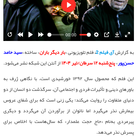
Play
00:00
Restart
Rewind
Play
Forward
Settings
PIP
Download
Ente
10s
10s
fulls
به گزارش
آی فیلم 2
،
فلم تلویزیونی «
بار دیگر باران
» ساخته «
سید حامد
حسن‌پور
»
پنج‌شنبه ۱۲ سرطان/تیر ۱۴۰۴
از آنتن این شبکه نشر می‌شود.
این فلم که محصول سال ۱۳۹۲ خورشیدی است، با نگاهی ژرف به
باورهای دینی و تأثیرات فردی و اجتماعی آن، سرگذشت دو انسان از دو
دنیای متفاوت را روایت می‌کند؛ یکی زنی است که برای شفای عروس
بیمارش نذر می‌گیرد اما ناتوان از برآوردن آن می‌گردد و دیگری
پیرمردی به‌نام «حاج حجت علمدار» که سال‌هاست با اخلاص برای
پسرش نذر می‌دهد.