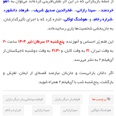
از جمله بازیگرانی که در این اثر نقش‌آفرینی کرده‌اند می‌توان به «
آهو
خردمند
»، «
سینا رازانی
»، «
فخرالدین صدیق شریف
»، «
فرهاد دانشور»
،
«
شراره رخام
» و «
هوشنگ توکلی
» اشاره کرد که با اجرای تأثیرگذارشان،
به جان‌بخشی شخصیت‌ها یاری رسانیده‌اند.
این فلم پُر احساس و آموزنده،
پنج‌شنبه ۱۲ سرطان/تیر ۱۴۰۴
ساعت
۲۰
به وقت تهران،
۲۱
به وقت کابل، و
۲۱:۳۰
به وقت دوشنبه‌ تاجیکستان از
آی‌فیلم ۲ به نشر می‌رسد.
اگر دلتان بارانی‌ست و جان‌تان نیازمند قصه‌ای از ایمان، لغزش و
بازگشت، پنج‌شنبه شب با آی‌فیلم ۲ همراه شوید.
برچسب ها
فیلم بار دیگر باران
فیلم سینمایی بار دیگر باران
هوشنگ توکلی
سینارازانی
سینا رازانی
شراره رخام