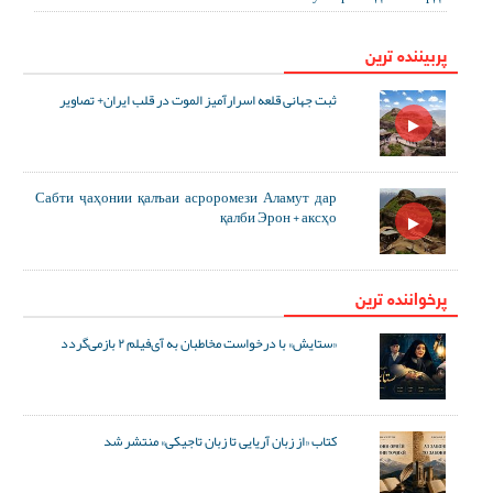
پربیننده ترین
ثبت جهانی قلعه اسرارآمیز الموت در قلب ایران+ تصاویر
Сабти ҷаҳонии қалъаи асроромези Аламут дар
қалби Эрон + аксҳо
پرخواننده ترین
«ستایش» با درخواست مخاطبان به آی‌فیلم ۲ بازمی‌گردد
کتاب «از زبان آریایی تا زبان تاجیکی» منتشر شد