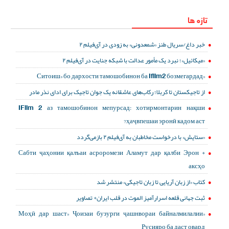
تازه ها
خبر داغ/سریال طنز «شمعدونی» به زودی در آی‌فیلم ۲
«میکائیل»؛ نبرد یک مأمور عدالت با شبکه جنایت در آی‌فیلم ۲
«Ситоиш» бо дархости тамошобинон ба Ifilm2 бозмегардад
از تاجیکستان تا کربلا؛ رکاب‌های عاشقانه یک جوان تاجیک برای ادای نذر مادر
IFilm 2 аз тамошобинон мепурсад: хотирмонтарин нақши
ҳаҷвпешаи эронӣ кадом аст?
«ستایش» با درخواست مخاطبان به آی‌فیلم ۲ بازمی‌گردد
Сабти ҷаҳонии қалъаи асроромези Аламут дар қалби Эрон +
аксҳо
کتاب «از زبان آریایی تا زبان تاجیکی» منتشر شد
ثبت جهانی قلعه اسرارآمیز الموت در قلب ایران+ تصاویر
«Моҳӣ дар шаст» Ҷоизаи бузурги ҷашнвораи байналмилалии
Русияро ба даст овард