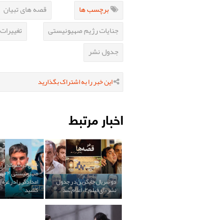
برچسب ها
قصه های تبیان
جنایات رژیم صهیونیستی
تغییرات 
جدول نشر
این خبر را به اشتراک بگذارید
اخبار مرتبط
جهان در شوک؛ رژ
صهیونی
دو سریال جایگزین در جدول
امدادگر را در غزه 
نشر «آی‌فیلم ۲» اعلام شد
کشید