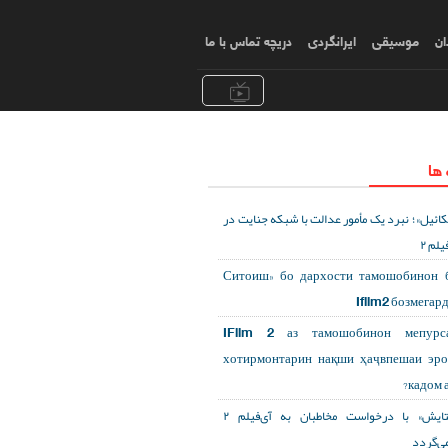
ان
موسیقی
ایرانگردی
دریچه تماس با ما
 ها
کائیل»؛ نبرد یک مأمور عدالت با شبکه جنایت در
یلم ۲
«Ситоиш» бо дархости тамошобинон 
Ifilm2 бозмегар
IFilm 2 аз тамошобинон мепурса
хотирмонтарин нақши ҳаҷвпешаи эр
кадом а
«ستایش» با درخواست مخاطبان به آی‌فیلم ۲
می‌گردد