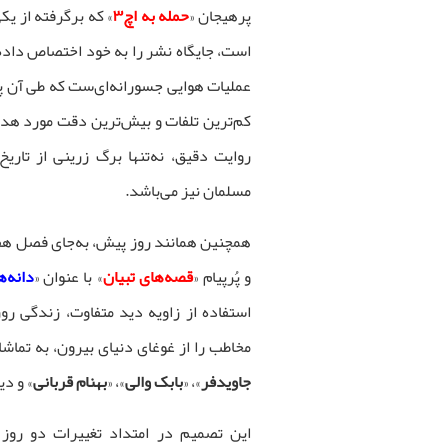
پرهیجان «
حمله به اچ۳
» که برگرفته از یک
است، جایگاه نشر را به خود اختصاص داده 
عملیات هوایی جسورانه‌ای‌ست که طی آن پ
کم‌ترین تلفات و بیش‌ترین دقت مورد هدف
روایت دقیق، نه‌تنها برگ زرینی از تاری
مسلمان نیز می‌باشد.
همچنین همانند روز پیش، به‌جای فصل هف
و پُرپیام «
قصه‌های تبیان
» با عنوان «
دانه‌ه
استفاده از زاویه دید متفاوت، زندگی روز
مخاطب را از غوغای دنیای بیرون، به تماشا
جاویدفر
»، «
بابک والی
»، «
بهنام قربانی
» و دی