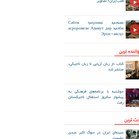
قلب ایران+ تصاویر
Сабти ҷаҳонии қалъаи
асроромези Аламут дар қалби
Эрон + аксҳо
اننده ترین
کتاب «از زبان آریایی تا زبان تاجیکی»
منتشر شد
دوشنبه با برنامه‌های فرهنگی به
پیشواز سالروز استقلال تاجیکستان
رفت
حث ترین
سینمای ایران در سوگ اکبر عبدی
نشست