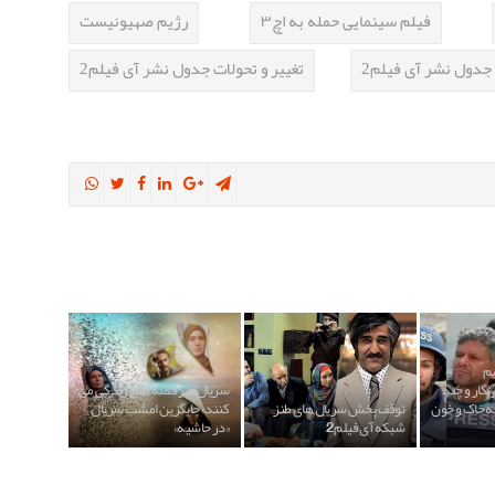
فیلم سینمایی حمله به اچ۳
رژیم صهیونیست
جدول نشر آی فیلم2
تغییر و تحولات جدول نشر آی فیلم2
یم
ستی ۴ خبرنگار و چند
سریال «در قصه های زندگی می
به خاک و خون
توقف پخش سریال های طنز
کنند» جایگزین امشب سریال
شبکه آی فیلم 2
«در حاشیه»