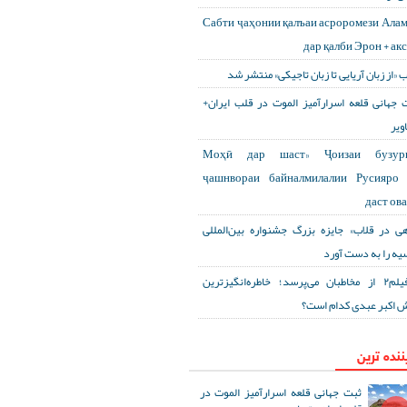
Сабти ҷаҳонии қалъаи асроромези Ала
дар қалби Эрон + ак
ب «از زبان آریایی تا زبان تاجیکی» منتشر شد
 جهانی قلعه اسرارآمیز الموت در قلب ایران+
ویر
«Моҳӣ дар шаст» Ҷоизаи бузур
ҷашнвораи байналмилалии Русияро 
даст ов
هی در قلاب» جایزه بزرگ جشنواره بین‌المللی
یه را به دست آورد
آی‌فیلم۲ از مخاطبان می‌پرسد؛ خاطره‌انگیزترین
 اکبر عبدی کدام است؟
ننده ترین
ثبت جهانی قلعه اسرارآمیز الموت در