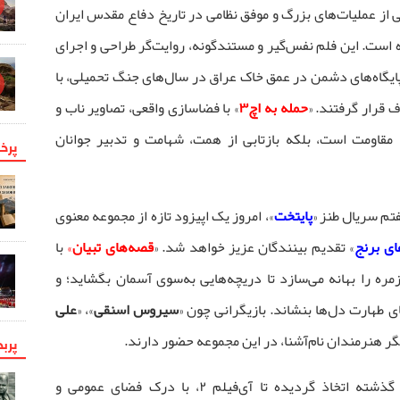
ی از عملیات‌های بزرگ و موفق نظامی در تاریخ دفاع مقدس ایران
است. این فلم نفس‌گیر و مستندگونه، روایت‌گر طراحی و اجرای
ایگاه‌های دشمن در عمق خاک عراق در سال‌های جنگ تحمیلی، با
 قرار گرفتند. «
حمله به اچ۳
» با فضاسازی واقعی، تصاویر ناب و
خ مقاومت است، بلکه بازتابی از همت، شهامت و تدبیر جوانان
پرخو
تم سریال طنز «
پایتخت
»، امروز یک اپیزود تازه از مجموعه معنوی
ای برنج
» تقدیم بینندگان عزیز خواهد شد. «
قصه‌های تبیان
»
با
مره را بهانه می‌سازد تا دریچه‌هایی به‌سوی آسمان بگشاید؛ و
ی طهارت دل‌ها بنشاند. بازیگرانی چون «
سیروس اسنقی
»، «
علی
گر هنرمندان نام‌آشنا، در این مجموعه حضور دارند.
پرب
این تصمیم در امتداد تغییرات دو روز گذشته اتخاذ گردیده تا آی‌فیلم ۲، با درک فضای عمومی و