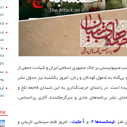
мут
сҳо
کتا
ثبت
تصا
ги
ба
ард
اصب صهیونیستی بر خاک جمهوری اسلامی ایران و شهادت جمعی از
«ما
بی‌گناه به شمول کودکان و زنان، امروز یکشنبه نیز جدول نشر
روس
دیده است. در راستای حرمت‌گذاری به این شهدای فاجعه تلخ و
نقش
ه‌جای نشر برنامه‌های عادی و سرگرم‌کننده، آثاری پراحساس،
پربی
 طنز «
لیسانسه‌ها ۲
» و «
اُ مثبت
»، امروز فلم سینمایی تاریخی و