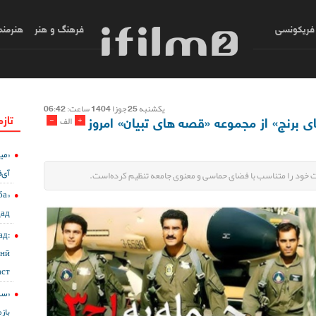
فریکونسی
فرهنگ و هنر
هنرمند
يكشنبه 25 جوزا 1404 ساعت: 06:42
تازه
قصهٔ «دانه‌های برنج» از مجموعه «قصه های تبیان» امروز
-
+
الف
«می
آی‌ف
ба
дад
д:
онӣ
ст?
باز