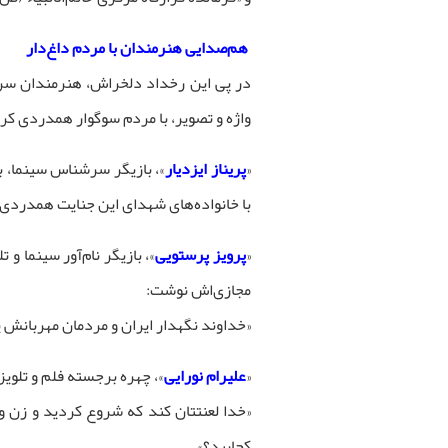
هم‌صدایی هنرمندان با مردم داغ‌دار
در پی این رخداد دلخراش، هنرمندان سرش
واژه و تصویر، با مردم سوگوار همدردی کر
«
پریناز ایزدیار
»، بازیگر سرشناس سینما، ب
با خانواده‌های شهدای این جنایت همدردی 
«
پرویز پرستویی
»، بازیگر نام‌آور سینما و
مجازی‌اش نوشت:
«خداوند نگهدار ایران و مردمان مهربانش یا
«
علیرام نورایی
»، چهره برجسته فلم و تلویز
«خدا لعنتتان کند که شروع کردید و زن و ب
کجایید؟»