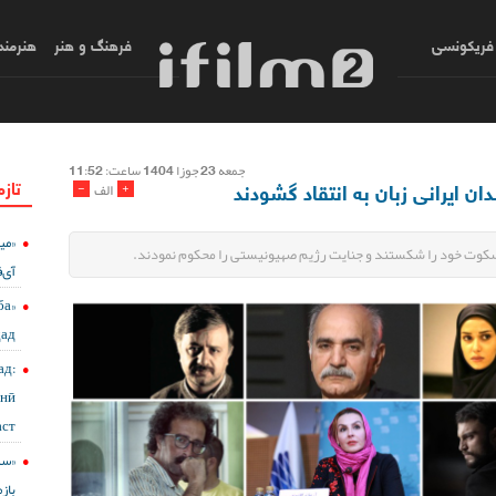
فریکونسی
فرهنگ و هنر
هنرمند
جمعه 23 جوزا 1404 ساعت: 11:52
تازه
دان ایرانی زبان به انتقاد گشودند
-
+
الف
«می
وه، سکوت خود را شکستند و جنایت رژیم صهیونیستی را محکوم نمودند.
آی‌ف
ба
дад
д:
онӣ
ст?
باز