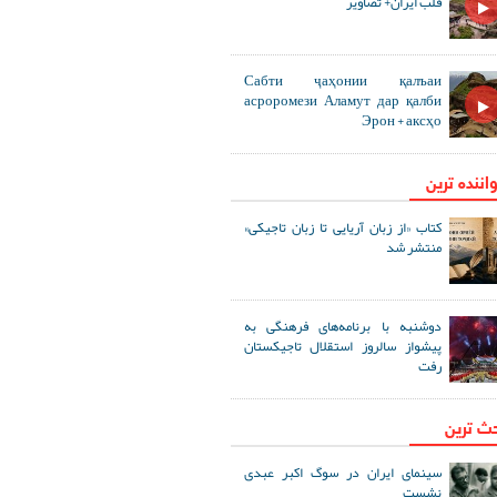
قلب ایران+ تصاویر
Сабти ҷаҳонии қалъаи
асроромези Аламут дар қалби
Эрон + аксҳо
اننده ترین
کتاب «از زبان آریایی تا زبان تاجیکی»
منتشر شد
دوشنبه با برنامه‌های فرهنگی به
پیشواز سالروز استقلال تاجیکستان
رفت
حث ترین
سینمای ایران در سوگ اکبر عبدی
نشست