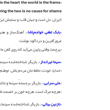
«Iran is the heart, the world is the frame,
ng the two is no cause for shame.»
(ایران، دل است و جهان قاب؛ و سنجش این 
«
بابک لطفی خواجه‌پاشا
»، آهنگ‌ساز و هنر
غرورآفرین و دردآلود نوشت:
«پرچمت وقتی پایین می‌آید که روی کفن ما 
«
سیما تیرانداز
»، بازیگر شناخته‌شدهٔ سینما
«خدایا، خودت حافظ جان مردم باش. #وطنم_
«
علی سرابی
»، بازیگر برجستهٔ سینما و تئات
«هرچه مرگ است، هرچه خون بر خصمت فزو
«
نازنین بیاتی
»، بازیگر شناخته‌شده سینما و