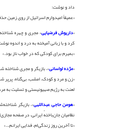
داد و نوشت:
«عمیقاً امیدوارم اسرائیل از روی زمین حذ
«
داریوش فرضیایی
» مجری و چهره شناخته
کرد و با زبانی آمیخته به درد و اندوه نوشت
«بمیرم برای کودکی که در خواب ناز بود.»
«
مژده لواسانی
»، بازیگر و مجری شناخته 
«زن و مرد و کودک، امشب، بی‌گناه، پرپر ش
لعنت به رژیم صهیونیستی و تسلیت به مرد
«
هومن حاجی عبداللهی
»، بازیگر شناخته‌ش
نظامیان جان‌باختهٔ ایرانی، در صفحه مجاز
«تا آخرین روز زندگی‌ام، فدایی ایرانم...»