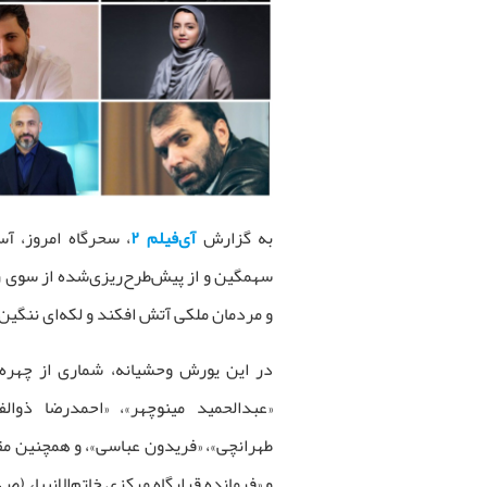
به گزارش
آی‌فیلم ۲
، سحرگاه امروز، آس
سهمگین و از پیش‌طرح‌ریزی‌شده از سوی رژ
و مردمان ملکی آتش افکند و لکه‌ای ننگین د
در این یورش وحشیانه، شماری از چهره‌ه
«عبدالحمید مینوچهر»، «احمدرضا ذوال
طهرانچی»، «فریدون عباسی»، و همچنین مق
و «فرمانده قرارگاه مرکزی خاتم‌الانبیاء (ص)