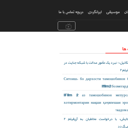
ان
موسیقی
ایرانگردی
دریچه تماس با ما
 ها
کائیل»؛ نبرد یک مأمور عدالت با شبکه جنایت در
یلم ۲
«Ситоиш» бо дархости тамошобинон 
Ifilm2 бозмегар
IFilm 2 аз тамошобинон мепурса
хотирмонтарин нақши ҳаҷвпешаи эр
кадом а
«ستایش» با درخواست مخاطبان به آی‌فیلم ۲
می‌گردد