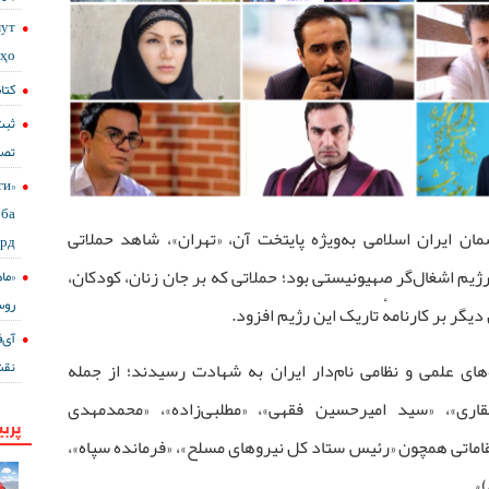
мут
сҳо
کتا
ثبت
تصا
ги
ба
مان ایران اسلامی به‌ویژه پایتخت آن، «تهران»، شاهد حملاتی
ард
یم اشغال‌گر صهیونیستی بود؛ حملاتی که بر جان زنان، کودکان،
«ما
روس
یگر بر کارنامهٔ تاریک این رژیم افزود.
نقش
ای علمی و نظامی نام‌دار ایران به شهادت رسیدند؛ از جمله
فقاری»، «سید امیرحسین فقهی»، «مطلبی‌زاده»، «محمدمهدی
پربی
اماتی همچون «رئیس ستاد کل نیروهای مسلح»، «فرمانده سپاه»،
».