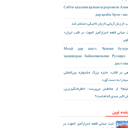
Сабти ҷаҳонии қалъаи асроромези Ала
дар қалби Эрон + ак
ب «از زبان آریایی تا زبان تاجیکی» منتشر شد
 جهانی قلعه اسرارآمیز الموت در قلب ایران+
ویر
«Моҳӣ дар шаст» Ҷоизаи бузур
ҷашнвораи байналмилалии Русияро 
даст ов
هی در قلاب» جایزه بزرگ جشنواره بین‌المللی
یه را به دست آورد
آی‌فیلم۲ از مخاطبان می‌پرسد؛ خاطره‌انگیزترین
 اکبر عبدی کدام است؟
ننده ترین
ثبت جهانی قلعه اسرارآمیز الموت در