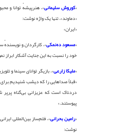
«
کوروش سلیمانی
»، هنرپیشهٔ توانا و محبو
«دماوند»، تنها یک واژه نوشت:
«ایران»
«
مسعود ده‌نمکی
»، کارگردان و نویسندهٔ س
خود را نسبت به این جنایت آشکار ابراز نمو
«
ملیکا زارعی
»، بازیگر توانای سینما و تلوی
«قبلاً صداهایی را که دیشب شنیدیم برای
دردناک است که عزیزانی بی‌گناه پرپر 
پیوستند.»
«
رامین بحرانی
»، فلم‌ساز بین‌المللی ایرانی‌
نوشت: