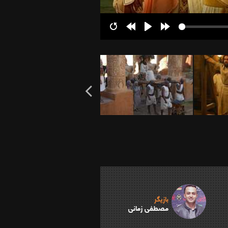
Restart
Rewind
Play
Forward
10s
10s
بازیگر
مصطفی زمانی