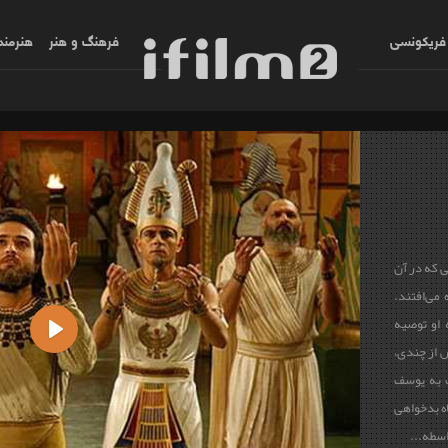
فریکونسی
فرهنگ و هنر
هنرمند
ی که در آن
 سجده می‌افتند.
 او توصیه
س از چندی،
Play
 به یوسف
اه بدخواهی
اسطه...