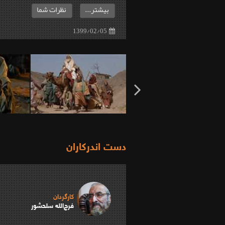
بیشتر...
نظرات شما
1399/02/05
دست اندرکاران
کارگردان
فرج‌الله سلحشور