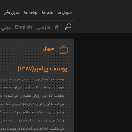
سریال ها
فلم ها
برنامه ها
جدول نشر
فارسی
English
عربي
سریال
یوسف پیامبر(۱۳۸۷)
یوسف در کودکی رؤیای عجیبی می‌بیند؛ رؤیای
خورشید و ماه و ۱۱ ستاره برای او به
یعقوب که این رؤیای عظیم را می‌شنود؛ به
می‌کند تا آن را از برادران خود پنهان کند. پ
برادران یوسف که به علاقه پدرشان نسبت
رشک می‌ورزیدند، او را به صحرا برده و به چ
می‌افکنند؛ اما خداوند که اراده فرموده تا به و