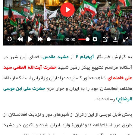
Play
00:00
Restart
Rewind
Play
Forward
Settings
PIP
Download
Ente
10s
10s
fulls
به گزارش خبرنگار
آی‌فیلم ۲
از
مشهد مقدس
، فضای این شهر در
آستانه مراسم تشییع پیکر رهبر شهید
حضرت آیت‌الله العظمی سید
علی خامنه ای
، شاهد حضور گسترده عزاداران و زائرانی است که از نقاط
مختلف افغانستان خود را به ایران و جوار حرم
حضرت علی ابن موسی
الرضا(ع)
رسانده‌اند.
بخش قابل توجهی از این زائران از شهرهای دور و نزدیک افغانستان، از
طریق مرز اسلام‌قلعه (دوغارون) وارد ایران شده و اکنون در مشهد