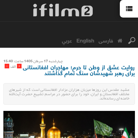
فارسی
English
عربي
چهارشنبه 17 سرطان 1405 ساعت: 15:40
روایت عشق از وطن تا حرم؛ مهاجران افغانستانی
-
+
الف
برای رهبر شهیدشان سنگ تمام گذاشتند
مشهد مقدس این روزها میزبان هزاران عزادار افغانستانی است که از شهرهای
مختلف افغانستان و ایران، خود را برای حضور در مراسم تشییع حضرت آیت‌الله
خامنه ای رسانده‌اند.