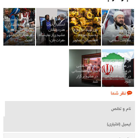
تنوع غذاهای سنتی
استقبال خوب
و محلی افغانستان
بلخ؛ جلوه‌گاه پیوند
طرز تهیه «دو پیازه»
هنردوستان
یکی از جاذبه های
ایمان، آگاهی و
به سبک مردم
مشهدی از نمایشگاه
فرهنگی این کشور
مقاومت اسلامی
افغانستان+تصاویر
«هراتِ جان»
است
مرکز فرهنگی ایران
در هرات و مرکز
نمایشگاه نقاشی‌
فرهنگی افغانستان
هنرمند افغانستانی
در مشهد افتتاح می
در مشهد برگزار
شود
شد
نظر شما