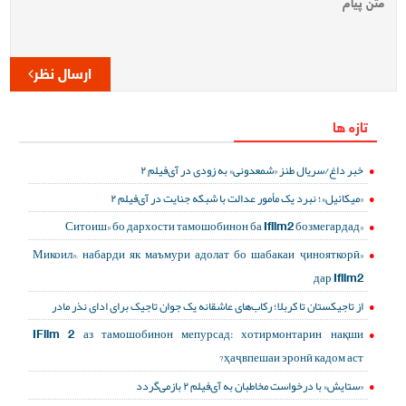
ارسال نظر
تازه ها
خبر داغ/سریال طنز «شمعدونی» به زودی در آی‌فیلم ۲
«میکائیل»؛ نبرد یک مأمور عدالت با شبکه جنایت در آی‌فیلم ۲
«Ситоиш» бо дархости тамошобинон ба Ifilm2 бозмегардад
«Микоил»; набарди як маъмури адолат бо шабакаи ҷинояткорӣ
дар Ifilm2
از تاجیکستان تا کربلا؛ رکاب‌های عاشقانه یک جوان تاجیک برای ادای نذر مادر
IFilm 2 аз тамошобинон мепурсад: хотирмонтарин нақши
ҳаҷвпешаи эронӣ кадом аст?
«ستایش» با درخواست مخاطبان به آی‌فیلم ۲ بازمی‌گردد