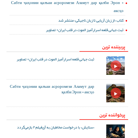
Сабти ҷаҳонии қалъаи асроромези Аламут дар қалби Эрон +
аксҳо
کتاب «از زبان آریایی تا زبان تاجیکی» منتشر شد
ثبت جهانی قلعه اسرارآمیز الموت در قلب ایران+ تصاویر
پربیننده ترین
ثبت جهانی قلعه اسرارآمیز الموت در قلب ایران+ تصاویر
Сабти ҷаҳонии қалъаи асроромези Аламут дар
қалби Эрон + аксҳо
پرخواننده ترین
«ستایش» با درخواست مخاطبان به آی‌فیلم ۲ بازمی‌گردد