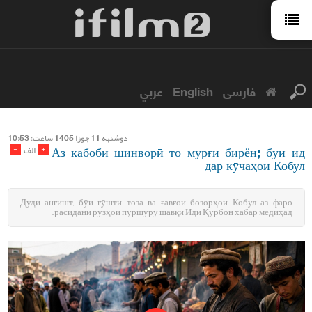
عربي
English
فارسی
دوشنبه 11 جوزا 1405 ساعت: 10:53
Аз кабоби шинворӣ то мурғи бирён; бӯи ид
-
+
الف
дар кӯчаҳои Кобул
Дуди ангишт, бӯи гӯшти тоза ва ғавғои бозорҳои Кобул аз фаро
расидани рӯзҳои пуршӯру шавқи Иди Қурбон хабар медиҳад.