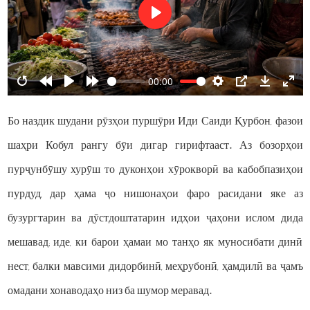
Play
00:00
Restart
Rewind
Play
Forward
Settings
PIP
Download
Ente
10s
10s
fulls
Бо наздик шудани рӯзҳои пуршӯри Иди Саиди Қурбон, фазои
шаҳри Кобул рангу бӯи дигар гирифтааст. Аз бозорҳои
пурҷунбӯшу хурӯш то дуконҳои хӯрокворӣ ва кабобпазиҳои
пурдуд, дар ҳама ҷо нишонаҳои фаро расидани яке аз
бузургтарин ва дӯстдоштатарин идҳои ҷаҳони ислом дида
мешавад; иде, ки барои ҳамаи мо танҳо як муносибати динӣ
нест, балки мавсими дидорбинӣ, меҳрубонӣ, ҳамдилӣ ва ҷамъ
омадани хонаводаҳо низ ба шумор меравад.