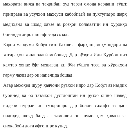
маҳорати вижа ва таҷрибаи худ тарзи омода кардани гӯшт,
приправа ва усулҳои махсуси кабобпазӣ ва пухтупазро шарҳ
медиҳанд ва шояд баъзе аз розҳои болаззатии ин хӯрокҳо
бинандагонро шигифтзада созад.
Барои мардуми Кобул ғизо бахше аз фарҳанг, меҳмондорӣ ва
хотираҳои хонаводагӣ мебошад. Дар рӯзҳои Иди Қурбон низ
камтар хонае ёфт мешавад, ки бӯи гӯшти тоза ва хӯрокҳои
гарму лазиз дар он напечида бошад.
Агар мехоҳед шӯру ҳаяҷони рӯзҳои идро дар Кобул аз наздик
бубинед ва бо таъмҳои дӯстдоштаи ин рӯзҳо ошно шавед,
видеои пурраи ин гузоришро дар болои саҳифа аз даст
надиҳед; шояд баъд аз тамошои он шумо ҳам ҳаваси як
сихкабоби доғи афғониро кунед.