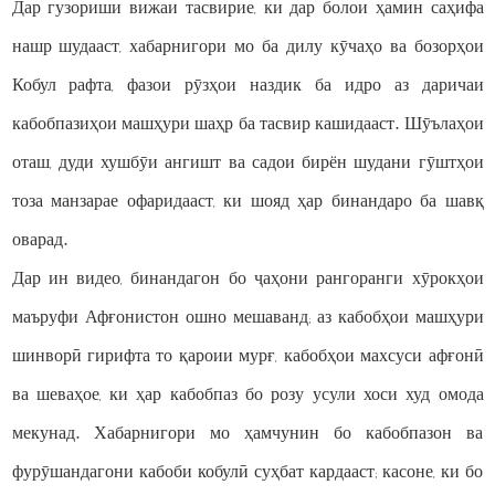
Дар гузориши вижаи тасвирие, ки дар болои ҳамин саҳифа
нашр шудааст, хабарнигори мо ба дилу кӯчаҳо ва бозорҳои
Кобул рафта, фазои рӯзҳои наздик ба идро аз даричаи
кабобпазиҳои машҳури шаҳр ба тасвир кашидааст. Шӯълаҳои
оташ, дуди хушбӯи ангишт ва садои бирён шудани гӯштҳои
тоза манзарае офаридааст, ки шояд ҳар бинандаро ба шавқ
оварад.
Дар ин видео, бинандагон бо ҷаҳони рангоранги хӯрокҳои
маъруфи Афғонистон ошно мешаванд; аз кабобҳои машҳури
шинворӣ гирифта то қароии мурғ, кабобҳои махсуси афғонӣ
ва шеваҳое, ки ҳар кабобпаз бо розу усули хоси худ омода
мекунад. Хабарнигори мо ҳамчунин бо кабобпазон ва
фурӯшандагони кабоби кобулӣ суҳбат кардааст; касоне, ки бо