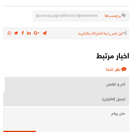
фазои ид дар пойтахти Афғонистон
برچسب ها
این خبر را به اشتراک بگذارید
اخبار مرتبط
نظر شما