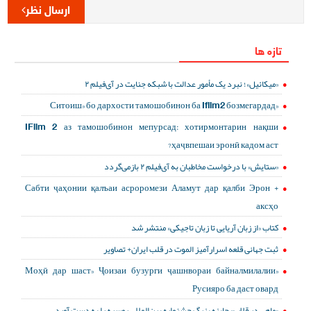
ارسال نظر
تازه ها
«میکائیل»؛ نبرد یک مأمور عدالت با شبکه جنایت در آی‌فیلم ۲
«Ситоиш» бо дархости тамошобинон ба Ifilm2 бозмегардад
IFilm 2 аз тамошобинон мепурсад: хотирмонтарин нақши
ҳаҷвпешаи эронӣ кадом аст?
«ستایش» با درخواست مخاطبان به آی‌فیلم ۲ بازمی‌گردد
Сабти ҷаҳонии қалъаи асроромези Аламут дар қалби Эрон +
аксҳо
کتاب «از زبان آریایی تا زبان تاجیکی» منتشر شد
ثبت جهانی قلعه اسرارآمیز الموت در قلب ایران+ تصاویر
«Моҳӣ дар шаст» Ҷоизаи бузурги ҷашнвораи байналмилалии
Русияро ба даст овард
«ماهی در قلاب» جایزه بزرگ جشنواره بین‌المللی روسیه را به دست آورد