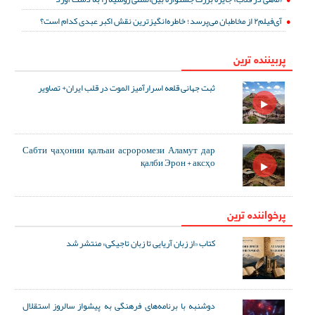
آی‌فیلم۲ از مخاطبان می‌پرسد؛ خاطره‌انگیزترین نقش اکبر عبدی کدام است؟
پربیننده ترین
ثبت جهانی قلعه اسرارآمیز الموت در قلب ایران+ تصاویر
Сабти ҷаҳонии қалъаи асроромези Аламут дар
қалби Эрон + аксҳо
پرخواننده ترین
کتاب «از زبان آریایی تا زبان تاجیکی» منتشر شد
دوشنبه با برنامه‌های فرهنگی به پیشواز سالروز استقلال