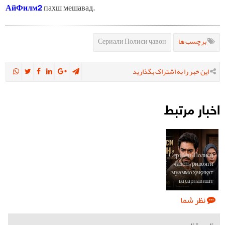
АйФилм2
пахш мешавад.
Сериали Полиси ҷавон
برچسب ها
این خبر را به اشتراک بگذارید
اخبار مرتبط
Сериали «Полиси
ҷавон»; ривояти
муаммо, ҳақиқат
ва сарнавишт
نظر شما