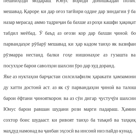
пешниҳоди модараш, Юнус вориди донишкадаи полис
мешавад. Қароре, ки дар оғоз тағйири оддие дар зиндагии ӯ ба
назар мерасад, аммо тадриҷан ба бахше аз роҳи кашфи ҳақиқат
табдил меёбад. Ӯ баъд аз оғози кор дар бахши ҷиноӣ, бо
парвандаҳое рӯбарӯ мешавад, ки ҳар кадом танҳо як вазифаи
рӯзмарра нестанд; балки гоҳе нишонаҳое аз гузашта ва
посухҳое барои саволҳои шахсии ӯро дар худ доранд.
Яке аз нуктаҳои барҷастаи силсилафилм, ҳаракати ҳамзамони
ду хатти достонӣ аст; аз як сӯ парвандаҳои ҷиноӣ ва талош
барои ёфтани ҷинояткорон, ва аз сӯи дигар, ҷустуҷӯи шахсии
Юнус барои равшан шудани рози марги падараш. Ҳамин
сохтор боис шудааст, ки ривоят танҳо ба таъқиб ва таҳқиқ
маҳдуд намонад ва ҷанбаи эҳсосӣ ва инсонӣ низ пайдо кунад.