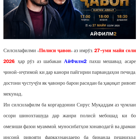
Силсилафилми «
Полиси ҷавон
» аз имрӯз,
27-уми майи соли
2026
, ҳар рӯз аз шабакаи
АйФилм2
пахш мешавад; асаре
ҷиноӣ-иҷтимоӣ, ки дар канори пайгирии парвандаҳои печида,
достони ҷустуҷӯи як ҷавонро барои расидан ба ҳақиқат ривоят
мекунад.
Ин силсилафилм ба коргардонии Сирус Муқаддам аз ҷумлаи
осори шинохташуда дар жанри полисӣ мебошад, ки бо
омезиши фазои муаммоӣ, муносибатҳои хонаводагӣ ва драмаи
инсонӣ, ривояти фарқкунандаеро ба бинанда пешниҳод