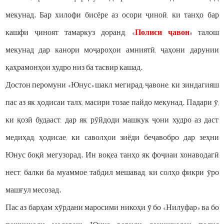
мекунад. Бар хилофи бисёре аз осори ҷиноӣ, ки танҳо бар
кашфи ҷиноят тамаркуз доранд, «
Полиси ҷавон
» талош
мекунад дар канори моҷароҳои амниятӣ, ҷаҳони дарунии
қаҳрамонҳои худро низ ба тасвир кашад.
Достон перомуни «Юнус» шакл мегирад; ҷавоне, ки зиндагияш
пас аз як ҳодисаи талх, масири тозае пайдо мекунад. Падари ӯ,
ки қозӣ будааст, дар як рӯйдоди машкук ҷони худро аз даст
медиҳад; ҳодисае, ки саволҳои зиёди беҷавобро дар зеҳни
Юнус боқӣ мегузорад. Ин воқеа танҳо як фоҷиаи хонаводагӣ
нест, балки ба муаммое табдил мешавад, ки солҳо фикри ӯро
машғул месозад.
Пас аз барҳам хӯрдани маросими никоҳи ӯ бо «Нилуфар» ва бо