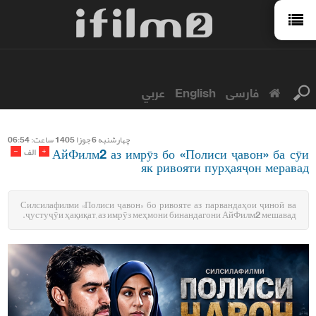
عربي
English
فارسی
چهارشنبه 6 جوزا 1405 ساعت: 06:54
АйФилм2 аз имрӯз бо «Полиси ҷавон» ба сӯи
-
+
الف
як ривояти пурҳаяҷон меравад
Силсилафилми «Полиси ҷавон» бо ривояте аз парвандаҳои ҷиноӣ ва
ҷустуҷӯи ҳақиқат, аз имрӯз меҳмони бинандагони АйФилм2 мешавад.