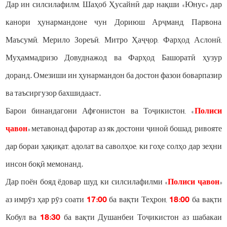
Дар ин силсилафилм, Шаҳоб Ҳусайнӣ дар нақши «Юнус» дар
канори ҳунармандоне чун Дориюш Арҷманд, Парвона
Маъсумӣ, Мерило Зореъӣ, Митро Ҳаҷҷор, Фарҳод Аслонӣ,
Муҳаммадризо Довуднажод ва Фарҳод Башоратӣ ҳузур
доранд. Омезиши ин ҳунармандон ба достон фазои боварпазир
ва таъсиргузор бахшидааст.
Барои бинандагони Афғонистон ва Тоҷикистон, «
Полиси
ҷавон
» метавонад фаротар аз як достони ҷиноӣ бошад; ривояте
дар бораи ҳақиқат, адолат ва саволҳое, ки гоҳе солҳо дар зеҳни
инсон боқӣ мемонанд.
Дар поён бояд ёдовар шуд, ки силсилафилми «
Полиси ҷавон
»
аз имрӯз ҳар рӯз соати
17:00
ба вақти Теҳрон,
18:00
ба вақти
Кобул ва
18:30
ба вақти Душанбеи Тоҷикистон аз шабакаи