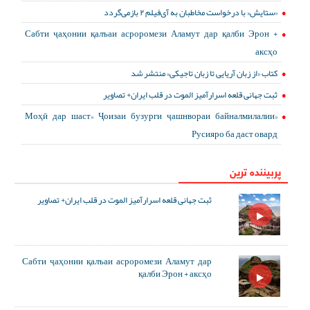
«ستایش» با درخواست مخاطبان به آی‌فیلم ۲ بازمی‌گردد
Сабти ҷаҳонии қалъаи асроромези Аламут дар қалби Эрон +
аксҳо
کتاب «از زبان آریایی تا زبان تاجیکی» منتشر شد
ثبت جهانی قلعه اسرارآمیز الموت در قلب ایران+ تصاویر
«Моҳӣ дар шаст» Ҷоизаи бузурги ҷашнвораи байналмилалии
Русияро ба даст овард
پربیننده ترین
ثبت جهانی قلعه اسرارآمیز الموت در قلب ایران+ تصاویر
Сабти ҷаҳонии қалъаи асроромези Аламут дар
қалби Эрон + аксҳо