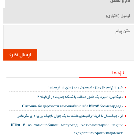
ارسال نظر
تازه ها
خبر داغ/سریال طنز «شمعدونی» به زودی در آی‌فیلم ۲
«میکائیل»؛ نبرد یک مأمور عدالت با شبکه جنایت در آی‌فیلم ۲
«Ситоиш» бо дархости тамошобинон ба Ifilm2 бозмегардад
از تاجیکستان تا کربلا؛ رکاب‌های عاشقانه یک جوان تاجیک برای ادای نذر مادر
IFilm 2 аз тамошобинон мепурсад: хотирмонтарин нақши
ҳаҷвпешаи эронӣ кадом аст?