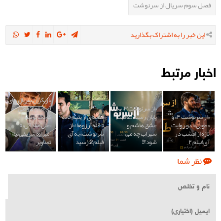
فصل سوم سریال از سرنوشت
این خبر را به اشتراک بگذارید
اخبار مرتبط
بازیگران سریال های
«از سرنوشت ۳» به
آی فیلم 2 وقتی
«از سرنوشت ۴» و
پایان رسید؛ عاقبت
قصه‌ای از یتیم‌خانه
کودک بودند؛ از
«طوبی»؛ دو روایت
عشق هاشم و
تا قله آرزوها؛ «از
«علی صادقی» تا
تازه از امشب در
سهراب چه می
سرنوشت» به آی
«مهراوه شریفی نیا»+
آی‌فیلم ۲
شود؟!
فیلم 2 رسید
تصاویر
نظر شما