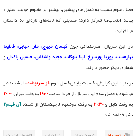
فصل سوم نسبت به فصل‌های پیشین، بیشتر بر مفهوم هویت، تعلق و
پیامد انتخاب‌ها تمرکز دارد؛ مسایلی که لایه‌های تازه‌ای به داستان
می‌افزاید.
در این سریال، هنرمندانی چون
کیسان دیباج، دارا حیایی، فاطیما
بهارمست، پوریا پورسرخ، لیلا بلوکات، مجید واشقانی، حسین پاکدل
و
شماری دیگر حضور دارند.
بر بنیاد این گزارش، قسمت پایانی فصل دوم «
از سرنوشت
» امشب نشر
می‌شود و فصل سوم این سریال از فردا ساعت
۱۹:۰۰
به وقت تهران،
۲۰:۰۰
به وقت کابل و
۲۰:۳۰
به وقت دوشنبه تاجیکستان از شبکه
آی فیلم۲
نشر خواهد شد.
برچسب ها
کیسان دیباج
دارا حیایی
فاطیما بهارمست