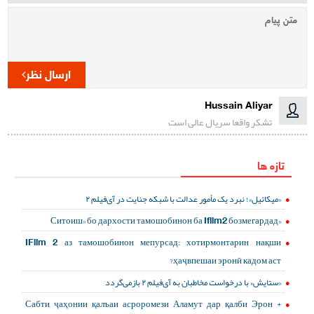
ارسال نظر
Hussain Aliyar
تشکر واقعا سریال عالی است
تازه ها
«میکائیل»؛ نبرد یک مأمور عدالت با شبکه جنایت در آی‌فیلم ۲
«Ситоиш» бо дархости тамошобинон ба Ifilm2 бозмегардад
IFilm 2 аз тамошобинон мепурсад: хотирмонтарин нақши
ҳаҷвпешаи эронӣ кадом аст?
«ستایش» با درخواست مخاطبان به آی‌فیلم ۲ بازمی‌گردد
Сабти ҷаҳонии қалъаи асроромези Аламут дар қалби Эрон +