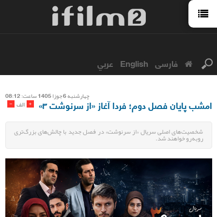
فارسی
English
عربي
چهارشنبه 6 جوزا 1405 ساعت: 08:12
امشب پایان فصل دوم؛ فردا آغاز «از سرنوشت ۳»
-
+
الف
شخصیت‌های اصلی سریال «از سرنوشت» در فصل جدید با چالش‌های بزرگ‌تری
روبه‌رو خواهند شد.