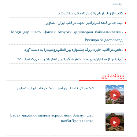
аксҳо
کتاب «از زبان آریایی تا زبان تاجیکی» منتشر شد
ثبت جهانی قلعه اسرارآمیز الموت در قلب ایران+ تصاویر
«Моҳӣ дар шаст» Ҷоизаи бузурги ҷашнвораи байналмилалии
Русияро ба даст овард
«ماهی در قلاب» جایزه بزرگ جشنواره بین‌المللی روسیه را به دست آورد
آی‌فیلم۲ از مخاطبان می‌پرسد؛ خاطره‌انگیزترین نقش اکبر عبدی کدام است؟
پربیننده ترین
ثبت جهانی قلعه اسرارآمیز الموت در قلب ایران+ تصاویر
Сабти ҷаҳонии қалъаи асроромези Аламут дар
қалби Эрон + аксҳо