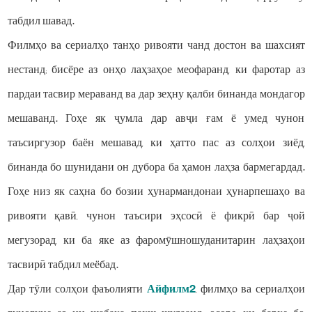
табдил шавад.
Филмҳо ва сериалҳо танҳо ривояти чанд достон ва шахсият
нестанд; бисёре аз онҳо лаҳзаҳое меофаранд, ки фаротар аз
пардаи тасвир мераванд ва дар зеҳну қалби бинанда мондагор
мешаванд. Гоҳе як ҷумла дар авҷи ғам ё умед чунон
таъсиргузор баён мешавад, ки ҳатто пас аз солҳои зиёд,
бинанда бо шунидани он дубора ба ҳамон лаҳза бармегардад.
Гоҳе низ як саҳна бо бозии ҳунармандонаи ҳунарпешаҳо ва
ривояти қавӣ, чунон таъсири эҳсосӣ ё фикрӣ бар ҷой
мегузорад, ки ба яке аз фаромӯшношуданитарин лаҳзаҳои
тасвирӣ табдил меёбад.
Дар тӯли солҳои фаъолияти
Айфилм2
, филмҳо ва сериалҳои