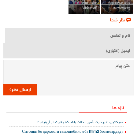
сериалҳои
барномаҳоро
АйФилм 2
мехоҳанд?
نظر شما
ارسال نظر
تازه ها
«میکائیل»؛ نبرد یک مأمور عدالت با شبکه جنایت در آی‌فیلم ۲
«Ситоиш» бо дархости тамошобинон ба Ifilm2 бозмегардад