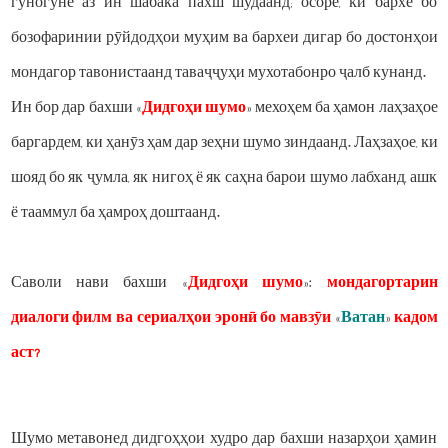
гуногуне аз ин шабака пахш шудаанд; осоре, ки бархе бо
бозофаринии рӯйдодҳои муҳим ва бархеи дигар бо достонҳои
мондагор тавонистаанд таваҷҷуҳи мухотабонро ҷалб кунанд.
Ин бор дар бахши «
Дидгоҳи шумо
» мехоҳем ба ҳамон лаҳзаҳое
баргардем, ки ҳанӯз ҳам дар зеҳни шумо зиндаанд. Лаҳзаҳое, ки
шояд бо як ҷумла, як нигоҳ ё як саҳна барои шумо лабханд, ашк
ё тааммул ба ҳамроҳ доштаанд.
Саволи нави бахши «
Дидгоҳи шумо
»:
мондагортарин
диалоги филм ва сериалҳои эронӣ бо мавзӯи
«
Ватан
»
кадом
аст?
Шумо метавонед дидгоҳҳои худро дар бахши назарҳои ҳамин