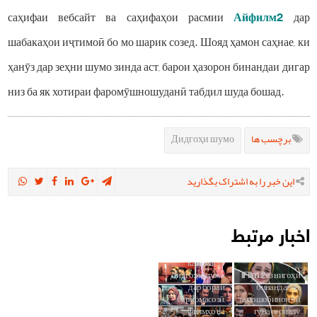
саҳифаи вебсайт ва саҳифаҳои расмии
Айфилм2
дар
шабакаҳои иҷтимоӣ бо мо шарик созед. Шояд ҳамон саҳнае, ки
ҳанӯз дар зеҳни шумо зинда аст, барои ҳазорон бинандаи дигар
низ ба як хотираи фаромӯшношуданӣ табдил шуда бошад.
Дидгоҳи шумо
برچسب ها
این خبر را به اشتراک بگذارید
اخبار مرتبط
Салиқаи шумо
кадомаст?
Дидгоҳи шумо
iFilm 2 аз нигоҳи
дар бораи
бинандагон;
барномасозӣ,
тамошобинон чӣ
филмҳо ва
гуна сериалу