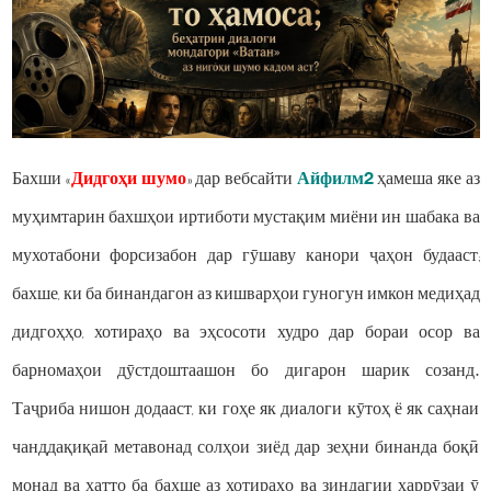
Бахши «
Дидгоҳи шумо
» дар вебсайти
Айфилм2
ҳамеша яке аз
муҳимтарин бахшҳои иртиботи мустақим миёни ин шабака ва
мухотабони форсизабон дар гӯшаву канори ҷаҳон будааст;
бахше, ки ба бинандагон аз кишварҳои гуногун имкон медиҳад
дидгоҳҳо, хотираҳо ва эҳсосоти худро дар бораи осор ва
барномаҳои дӯстдоштаашон бо дигарон шарик созанд.
Таҷриба нишон додааст, ки гоҳе як диалоги кӯтоҳ ё як саҳнаи
чанддақиқаӣ метавонад солҳои зиёд дар зеҳни бинанда боқӣ
монад ва ҳатто ба бахше аз хотираҳо ва зиндагии ҳаррӯзаи ӯ