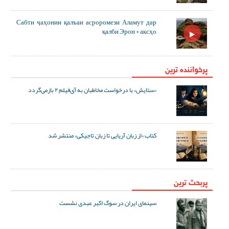
Сабти ҷаҳонии қалъаи асроромези Аламут дар
қалби Эрон + аксҳо
پرخواننده ترین
«ستایش» با درخواست مخاطبان به آی‌فیلم ۲ بازمی‌گردد
کتاب «از زبان آریایی تا زبان تاجیکی» منتشر شد
پربحث ترین
سینمای ایران در سوگ اکبر عبدی نشست