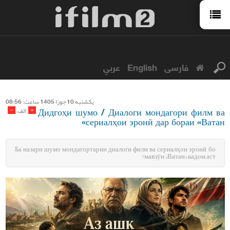
عربي
English
فارسی
يكشنبه 10 جوزا 1405 ساعت: 08:56
Дидгоҳи шумо / Диалоги мондагори филм ва
-
+
الف
сериалҳои эронӣ дар бораи «Ватан»
Ба назари шумо мондагортарин диалоги филм ва сериалҳои эронӣ бо
мавзӯи «Ватан» кадом аст?