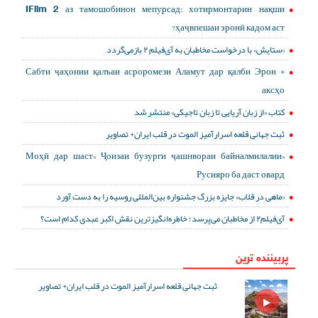
IFilm 2 аз тамошобинон мепурсад: хотирмонтарин нақши
ҳаҷвпешаи эронӣ кадом аст?
«ستایش» با درخواست مخاطبان به آی‌فیلم ۲ بازمی‌گردد
Сабти ҷаҳонии қалъаи асроромези Аламут дар қалби Эрон +
аксҳо
کتاب «از زبان آریایی تا زبان تاجیکی» منتشر شد
ثبت جهانی قلعه اسرارآمیز الموت در قلب ایران+ تصاویر
«Моҳӣ дар шаст» Ҷоизаи бузурги ҷашнвораи байналмилалии
Русияро ба даст овард
«ماهی در قلاب» جایزه بزرگ جشنواره بین‌المللی روسیه را به دست آورد
آی‌فیلم۲ از مخاطبان می‌پرسد؛ خاطره‌انگیزترین نقش اکبر عبدی کدام است؟
پربیننده ترین
ثبت جهانی قلعه اسرارآمیز الموت در قلب ایران+ تصاویر