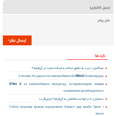
ارسال نظر
تازه ها
«میکائیل»؛ نبرد یک مأمور عدالت با شبکه جنایت در آی‌فیلم ۲
«Ситоиш» бо дархости тамошобинон ба Ifilm2 бозмегардад
IFilm 2 аз тамошобинон мепурсад: хотирмонтарин нақши
ҳаҷвпешаи эронӣ кадом аст?
«ستایش» با درخواست مخاطبان به آی‌فیلم ۲ بازمی‌گردد
Сабти ҷаҳонии қалъаи асроромези Аламут дар қалби Эрон +
аксҳо