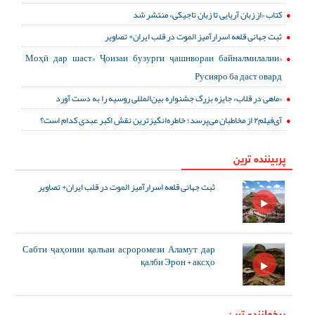
کتاب «از زبان آریایی تا زبان تاجیکی» منتشر شد
ثبت جهانی قلعه اسرارآمیز الموت در قلب ایران+ تصاویر
«Моҳӣ дар шаст» Ҷоизаи бузурги ҷашнвораи байналмилалии
Русияро ба даст овард
«ماهی در قلاب» جایزه بزرگ جشنواره بین‌المللی روسیه را به دست آورد
آی‌فیلم۲ از مخاطبان می‌پرسد؛ خاطره‌انگیزترین نقش اکبر عبدی کدام است؟
پربیننده ترین
ثبت جهانی قلعه اسرارآمیز الموت در قلب ایران+ تصاویر
Сабти ҷаҳонии қалъаи асроромези Аламут дар
қалби Эрон + аксҳо
پرخواننده ترین