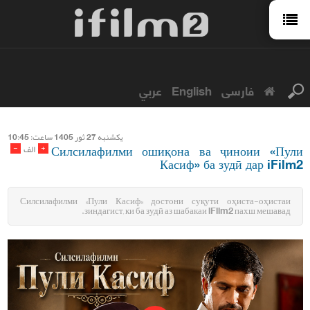
عربي
English
فارسی
يكشنبه 27 ثور 1405 ساعت: 10:45
Силсилафилми ошиқона ва ҷиноии «Пули
-
+
الف
Касиф» ба зудӣ дар iFilm2
Силсилафилми «Пули Касиф» достони суқути оҳиста-оҳистаи
зиндагист, ки ба зудӣ аз шабакаи iFilm2 пахш мешавад.