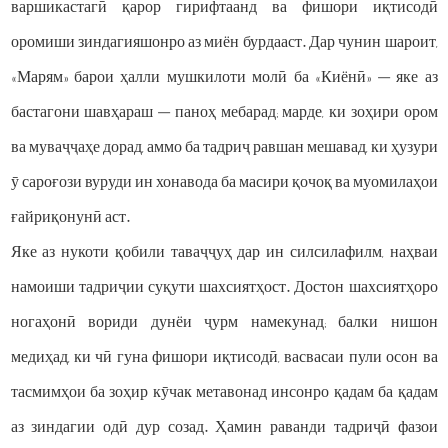
варшикастагӣ қарор гирифтаанд ва фишори иқтисодӣ
оромиши зиндагияшонро аз миён бурдааст. Дар чунин шароит,
«Марям» барои ҳалли мушкилоти молӣ ба «Киёнӣ» — яке аз
бастагони шавҳараш — паноҳ мебарад; марде, ки зоҳири ором
ва муваҷҷаҳе дорад, аммо ба тадриҷ равшан мешавад, ки ҳузури
ӯ сароғози вуруди ин хонавода ба масири қочоқ ва муомилаҳои
ғайриқонунӣ аст.
Яке аз нукоти қобили таваҷҷуҳ дар ин силсилафилм, наҳваи
намоиши тадриҷии суқути шахсиятҳост. Достон шахсиятҳоро
ногаҳонӣ вориди дунёи ҷурм намекунад; балки нишон
медиҳад, ки чӣ гуна фишори иқтисодӣ, васвасаи пули осон ва
тасмимҳои ба зоҳир кӯчак метавонад инсонро қадам ба қадам
аз зиндагии одӣ дур созад. Ҳамин раванди тадриҷӣ фазои