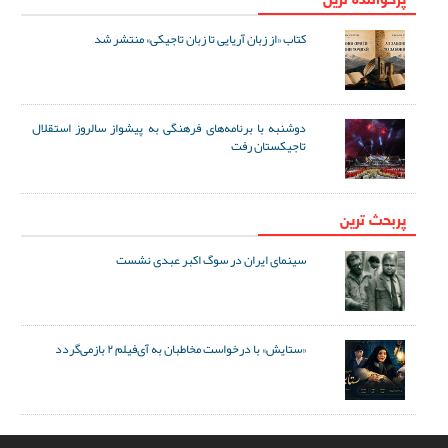
کتاب «از زبان آریایی تا زبان تاجیکی» منتشر شد
دوشنبه با برنامه‌های فرهنگی به پیشواز سالروز استقلال
تاجیکستان رفت
پربحث ترین
سینمای ایران در سوگ اکبر عبدی نشست
«ستایش» با درخواست مخاطبان به آی‌فیلم ۲ بازمی‌گردد