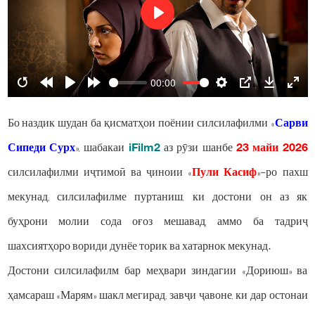
Play
00:00
Restart
Rewind
Play
Forward
Settings
PIP
Download
Ente
10s
10s
fulls
Бо наздик шудан ба қисматҳои поёнии силсилафилми «
Сарви
Сипеди Сурх
», шабакаи
iFilm2
аз рӯзи шанбе
23 майи 2026
силсилафилми иҷтимоӣ ва ҷиноии «
Пули Касиф
»-ро пахш
мекунад; силсилафилме пуртаниш, ки достони он аз як
буҳрони молии сода оғоз мешавад, аммо ба тадриҷ
шахсиятҳоро вориди дунёе торик ва хатарнок мекунад.
Достони силсилафилм бар меҳвари зиндагии «Дориюш» ва
ҳамсараш «Марям» шакл мегирад; завҷи ҷавоне, ки дар остонаи