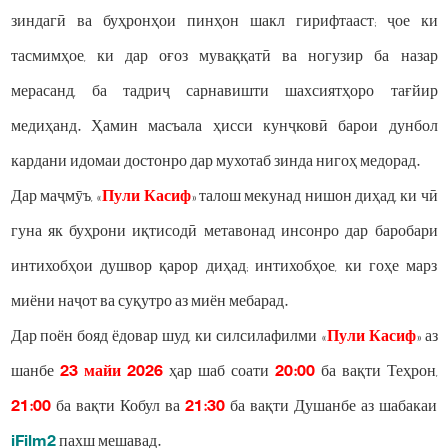
зиндагӣ ва буҳронҳои пинҳон шакл гирифтааст; ҷое ки
тасмимҳое, ки дар оғоз муваққатӣ ва ногузир ба назар
мерасанд, ба тадриҷ сарнавишти шахсиятҳоро тағйир
медиҳанд. Ҳамин масъала ҳисси кунҷковӣ барои дунбол
кардани идомаи достонро дар мухотаб зинда нигоҳ медорад.
Дар маҷмӯъ, «
Пули Касиф
» талош мекунад нишон диҳад, ки чӣ
гуна як буҳрони иқтисодӣ метавонад инсонро дар баробари
интихобҳои душвор қарор диҳад; интихобҳое, ки гоҳе марз
миёни наҷот ва суқутро аз миён мебарад.
Дар поён бояд ёдовар шуд, ки силсилафилми «
Пули Касиф
» аз
шанбе
23 майи 2026
ҳар шаб соати
20:00
ба вақти Теҳрон,
21:00
ба вақти Кобул ва
21:30
ба вақти Душанбе аз шабакаи
iFilm2
пахш мешавад.