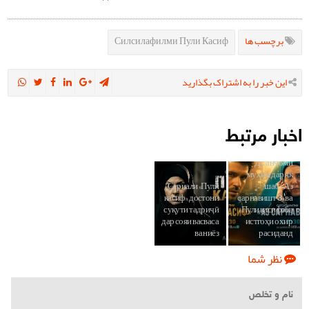
Силсилафилми Пули Касиф
برچسب ها
این خبر را به اشتراک بگذارید
اخبار مرتبط
Ду анҷоми
муҳим дар як
Сериали «Пули
шаб; «Аз
касиф»; достони
сарнавишт 3» ва
суқути тадриҷӣ
«Пули касиф» ба
дар сояи васваса
истгоҳи охир
ва ниёз
расиданд
نظر شما