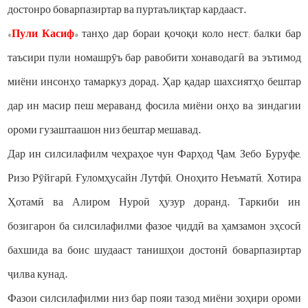
достонро боварпазиртар ва пуртаълиқтар кардааст.
«
Пули Касиф
» танҳо дар бораи қочоқи коло нест; балки бар
таъсири пули номашрӯъ бар равобити хонаводагӣ ва эътимод
миёни инсонҳо тамаркуз дорад. Ҳар қадар шахсиятҳо бештар
дар ин масир пеш мераванд, фосила миёни онҳо ва зиндагии
ороми гузаштаашон низ бештар мешавад.
Дар ин силсилафилм чеҳраҳое чун Фарҳод Ҷам, Зебо Буруфе,
Ризо Рӯйгарӣ, Ғуломҳусайн Лутфӣ, Оноҳито Неъматӣ, Хотира
Ҳотамӣ ва Алиром Нуроӣ ҳузур доранд. Таркиби ин
бозигарон ба силсилафилми фазое ҷиддӣ ва ҳамзамон эҳсосӣ
бахшида ва боис шудааст танишҳои достонӣ боварпазиртар
ҷилва кунад.
Фазои силсилафилми низ бар пояи тазод миёни зоҳири ороми