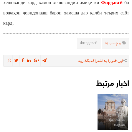
хешовандӣ кард; ҳамон хешовандии амиқе, ки
Фирдавсӣ
бо
вожаҳои ҷовидонааш барои ҳамеша дар қалби таърих сабт
кард.
Фирдавсӣ
برچسب ها
این خبر را به اشتراک بگذارید
اخبار مرتبط
Паёми Ҳазрати
Оятуллоҳ
Хоманаӣ дар
бораи забони
форсӣ; ҳувияти
муштараке
фаротар аз
марзҳо