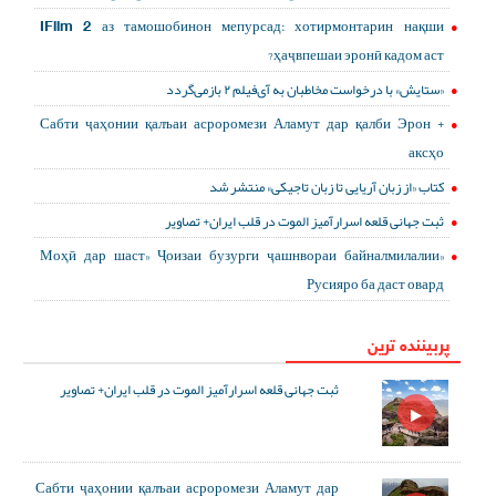
IFilm 2 аз тамошобинон мепурсад: хотирмонтарин нақши
ҳаҷвпешаи эронӣ кадом аст?
«ستایش» با درخواست مخاطبان به آی‌فیلم ۲ بازمی‌گردد
Сабти ҷаҳонии қалъаи асроромези Аламут дар қалби Эрон +
аксҳо
کتاب «از زبان آریایی تا زبان تاجیکی» منتشر شد
ثبت جهانی قلعه اسرارآمیز الموت در قلب ایران+ تصاویر
«Моҳӣ дар шаст» Ҷоизаи бузурги ҷашнвораи байналмилалии
Русияро ба даст овард
پربیننده ترین
ثبت جهانی قلعه اسرارآمیز الموت در قلب ایران+ تصاویر
Сабти ҷаҳонии қалъаи асроромези Аламут дар