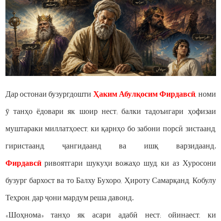
Дар остонаи бузургдошти
Ҳаким Абулқосим Фирдавсӣ
, номи
ӯ танҳо ёдовари як шоир нест; балки тадоъигари ҳофизаи
муштараки миллатҳоест, ки қарнҳо бо забони порсӣ зистаанд,
гиристаанд, ҷангидаанд ва ишқ варзидаанд.
Фирдавсӣ
ривоятгари шукуҳи вожаҳо шуд, ки аз Хуросони
бузург бархост ва то Балху Бухоро, Ҳироту Самарқанд, Кобулу
Теҳрон, дар ҷони мардум реша давонд.
«Шоҳнома» танҳо як асари адабӣ нест; ойинаест, ки