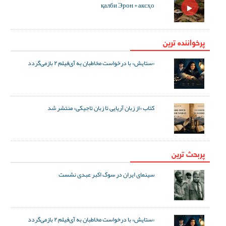
қалби Эрон + аксҳо
پرخواننده ترین
«ستایش» با درخواست مخاطبان به آی‌فیلم ۲ بازمی‌گردد
کتاب «از زبان آریایی تا زبان تاجیکی» منتشر شد
پربحث ترین
سینمای ایران در سوگ اکبر عبدی نشست
«ستایش» با درخواست مخاطبان به آی‌فیلم ۲ بازمی‌گردد