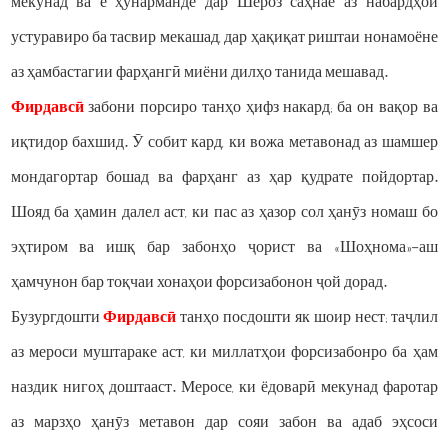
мекунад ва ё ҳунарманде дар Шероз саҳнае аз набардҳои
устуравиро ба тасвир мекашад, дар ҳақиқат риштаи нонамоёне
аз ҳамбастагии фарҳангӣ миёни дилҳо танида мешавад.
Фирдавсӣ
забони порсиро танҳо ҳифз накард; ба он вақор ва
иқтидор бахшид. Ӯ собит кард, ки вожа метавонад аз шамшер
мондагортар бошад ва фарҳанг аз ҳар қудрате пойдортар.
Шояд ба ҳамин далел аст, ки пас аз ҳазор сол ҳанӯз номаш бо
эҳтиром ва ишқ бар забонҳо ҷорист ва «Шоҳнома»-аш
ҳамчунон бар тоқчаи хонаҳои форсизабонон ҷой дорад.
Бузургдошти
Фирдавсӣ
танҳо посдошти як шоир нест; таҷлил
аз мероси муштараке аст, ки миллатҳои форсизабонро ба ҳам
наздик нигоҳ доштааст. Меросе, ки ёдоварӣ мекунад фаротар
аз марзҳо ҳанӯз метавон дар сояи забон ва адаб эҳсоси