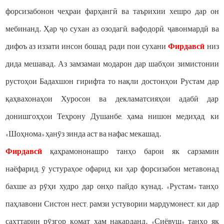
форсизабонон чеҳраи фарҳангӣ ва таърихии хешро дар он
мебинанд. Ҳар ҷо сухан аз озодагӣ, вафодорӣ, ҷавонмардӣ ва
дифоъ аз иззати инсон бошад, ради пои сухани
Фирдавсӣ
низ
дида мешавад. Аз замзамаи модарон дар шабҳои зимистонии
рустоҳои Бадахшон гирифта то нақли достонҳои Рустам дар
қаҳвахонаҳои Хуросон ва декламатсияҳои адабӣ дар
донишгоҳҳои Теҳрону Душанбе, ҳама нишон медиҳад, ки
«Шоҳнома» ҳанӯз зинда аст ва нафас мекашад.
Фирдавсӣ
қаҳрамононашро танҳо барои як сарзамин
наёфарид; ӯ устураҳое офарид, ки ҳар форсизабон метавонад
бахше аз рӯҳи худро дар онҳо пайдо кунад. «Рустам» танҳо
паҳлавони Систон нест; рамзи устувории мардумонест, ки дар
сахттарин рӯзгор қомат хам накарданд. «Сиёвуш» танҳо як