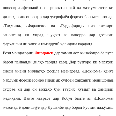
шоҳзодаи афсонавӣ нест; ривояти покӣ ва мазлумиятест, ки
дили ҳар инсонро дар ҳар ҷуғрофиёи форсизабон меларзонад.
«Таҳмина», «Фарангис» ва «Гурдофарид» низ тасвири
занонеанд, ки хирад, шуҷоат ва вақорро дар ҳофизаи
фарҳангии ин ҳавзаи тамаддунӣ ҷовидона карданд.
Рози мондагории
Фирдавсӣ
дар ҳамин аст, ки забонро ба пуле
барои пайванди дилҳо табдил кард. Дар рӯзгоре, ки марзҳои
сиёсӣ миёни миллатҳо фосила меандозад, «Шоҳнома» ҳанӯз
мардуми форсизабонро гирди як суфраи фарҳангӣ менишонад;
суфрае, ки дар он вожаҳо бӯи таърих, ҳувият ва ҳамдилӣ
медиҳанд. Вақте наврасе дар Кобул байте аз «Шоҳнома»
мехонад, ё донишҷӯе дар Душанбе дар бораи Рустам пажӯҳиш