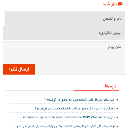
نظر شما
ارسال نظر
تازه ها
خبر داغ/سریال طنز «شمعدونی» به زودی در آی‌فیلم ۲
«میکائیل»؛ نبرد یک مأمور عدالت با شبکه جنایت در آی‌فیلم ۲
«Ситоиш» бо дархости тамошобинон ба Ifilm2 бозмегардад
از تاجیکستان تا کربلا؛ رکاب‌های عاشقانه یک جوان تاجیک برای ادای نذر مادر