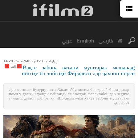
عربي
English
فارسی
چهارشنبه 23 ثور 1405 ساعت: 14:28
Вақте забон, ватани муштарак мешавад;
-
+
الف
нигоҳе ба ҷойгоҳи Фирдавсӣ дар ҷаҳони порсӣ
Дар остонаи бузургдошти Ҳаким Абулқосим Фирдавсӣ, бори дигар
номи ӯ ҳамчун ҳалқаи пайванди миллатҳои форсизабон дар зеҳнҳо
зинда шудааст; шоире, ки «Шоҳнома»-аш ҳанӯз забони муштараки
дилҳост.