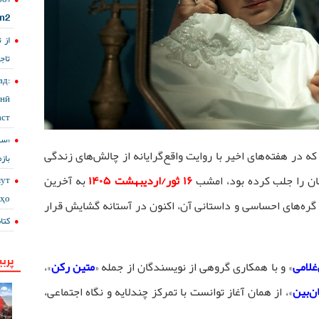
lm2
از 
تاج
д:
онӣ
ст?
که در هفته‌های اخیر با روایت واقع‌گرایانه از چالش‌های زندگی
باز
ان را جلب کرده بود، امشب
۱۶
ثور/اردیبهشت ۱۴۰۵
به آخرین
мут
сҳо
گره‌های احساسی و داستانی آن، اکنون در آستانه گشایش قرار
کتا
پربی
غلامی
» و با همکاری گروهی از نویسندگان از جمله «
متین رکن
»،
ن‌بین
»، از همان آغاز توانست با تمرکز چندلایه و نگاه اجتماعی،