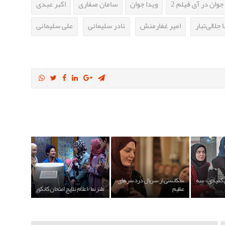
جوان در آی فیلم 2
ویدا جوان
سامان صفاری
اکبر عبدی
جلالی‌تبار
امیر غفارمنش
نادر سلیمانی
علی سلیمانی
 کمیدی « سه
سکانسی از سریال دردسرهای
عظیم
طنزنما/اعلام نتایج امتحان کانکور