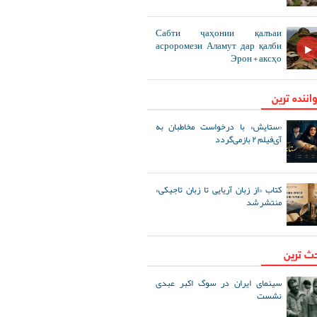
Сабти ҷаҳонии қалъаи
асроромези Аламут дар қалби
Эрон + аксҳо
اننده ترین
«ستایش» با درخواست مخاطبان به
آی‌فیلم ۲ بازمی‌گردد
کتاب «از زبان آریایی تا زبان تاجیکی»
منتشر شد
حث ترین
سینمای ایران در سوگ اکبر عبدی
نشست