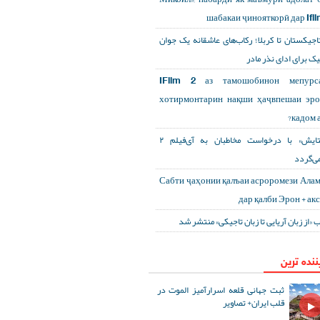
шабакаи ҷинояткорӣ дар Ifi
تاجیکستان تا کربلا؛ رکاب‌های عاشقانه یک جوان
یک برای ادای نذر مادر
IFilm 2 аз тамошобинон мепурса
хотирмонтарин нақши ҳаҷвпешаи эр
кадом а
«ستایش» با درخواست مخاطبان به آی‌فیلم ۲
می‌گردد
Сабти ҷаҳонии қалъаи асроромези Ала
дар қалби Эрон + ак
ب «از زبان آریایی تا زبان تاجیکی» منتشر شد
ننده ترین
ثبت جهانی قلعه اسرارآمیز الموت در
قلب ایران+ تصاویر