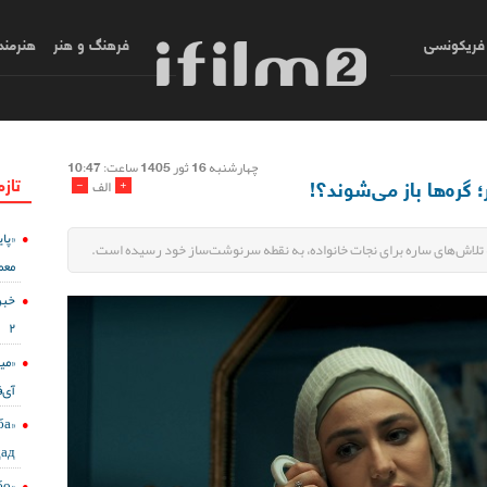
فریکونسی
فرهنگ و هنر
هنرمند
چهارشنبه 16 ثور 1405 ساعت: 10:47
تازه
 گره‌ها باز می‌شوند؟!
-
+
الف
 تلاش‌های ساره برای نجات خانواده، به نقطه سرنوشت‌ساز خود رسیده است.
معم
خبر
۲
«می
آی‌ف
ба
дад
бо