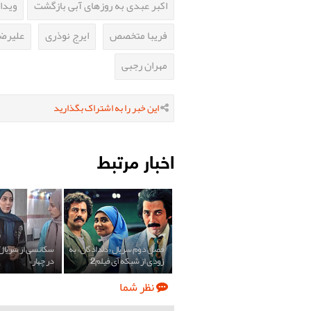
اکبر عبدی به روزهای آبی بازگشت
ویدا 
فریبا متخصص
ایرج نوذری
علیرضا 
مهران رجبی
این خبر را به اشتراک بگذارید
اخبار مرتبط
فصل دوم سریال «دلدادگان» به
سکانسی از سریال
زودی از شبکه آی فیلم2
در چهار»
نظر شما