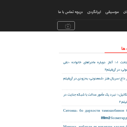
ان
موسیقی
ایرانگردی
دریچه تماس با ما
 ها
«پایتخت ۱»؛ آغاز دوباره ماجراهای خانواده «نقی
ولی» در آی‌فیلم۲
 داغ/سریال طنز «شمعدونی» به زودی در آی‌فیلم
کائیل»؛ نبرد یک مأمور عدالت با شبکه جنایت در
یلم ۲
«Ситоиш» бо дархости тамошобинон 
Ifilm2 бозмегар
«Микоил»; набарди як маъмури адолат 