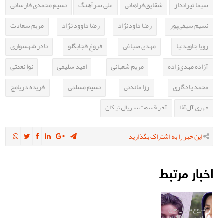
سیما تیرانداز
شقایق فراهانی
علی سرآهنگ
نسیم محمدی فارسانی
نسیم سیفی‌پور
رضا داودنژاد
رضا داوود نژاد
مریم سعادت
رویا جاویدنیا
مهدی صباغی
فروغ قجابگلو
نادر شهسواری
آزاده مهدی‌زاده
مریم شعبانی
امید سلیمی
نوا نعمتی
محمد یادگاری
رزا ماندنی
نسیم مسلمی
فریده دریامج
مهری آل‌آقا
آخر قسمت سریال نیکان
این خبر را به اشتراک بگذارید
اخبار مرتبط
شروع سریال های
«پادری» و «101راه