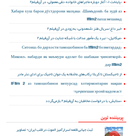
«پایتخت ۱»؛ آغاز دوباره ماجراهای خانواده «نقی معمولی» در آی‌فیلم۲
Хабари хуш барои дӯстдорони мазҳака: «Шамъдонӣ» ба зудӣ аз
ifilm2 пахш мешавад
خبر داغ/سریال طنز «شمعدونی» به زودی در آی‌فیلم ۲
«میکائیل»؛ نبرد یک مأمور عدالت با شبکه جنایت در آی‌فیلم ۲
«Ситоиш» бо дархости тамошобинон ба Ifilm2 бозмегардад
«Микоил»; набарди як маъмури адолат бо шабакаи ҷинояткорӣ
дар Ifilm2
از تاجیکستان تا کربلا؛ رکاب‌های عاشقانه یک جوان تاجیک برای ادای نذر مادر
IFilm 2 аз тамошобинон мепурсад: хотирмонтарин нақши
ҳаҷвпешаи эронӣ кадом аст?
«ستایش» با درخواست مخاطبان به آی‌فیلم ۲ بازمی‌گردد
پربیننده ترین
ثبت جهانی قلعه اسرارآمیز الموت در قلب ایران+ تصاویر