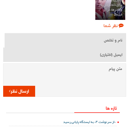
برای ذله کردن پدر
و مادرها» در آی
فیلم2
نظر شما
ارسال نظر
تازه ها
«از سرنوشت ۴» به ایستگاه پایانی رسید