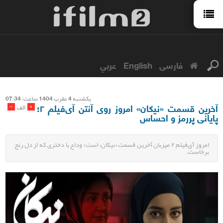
فارسی
English
عربي
يكشنبه 4 عقرب 1404 ساعت: 07:34
آخرین قسمت «نیکان» امروز روی آنتن آی‌فیلم ۲؛
-
+
الف
پایانی پررمز و احساس
امروز آی‌فیلم ۲ میزبان آخرین قسمت «نیکان» است؛ وداع با دختری که از دل رنج
برخاست.