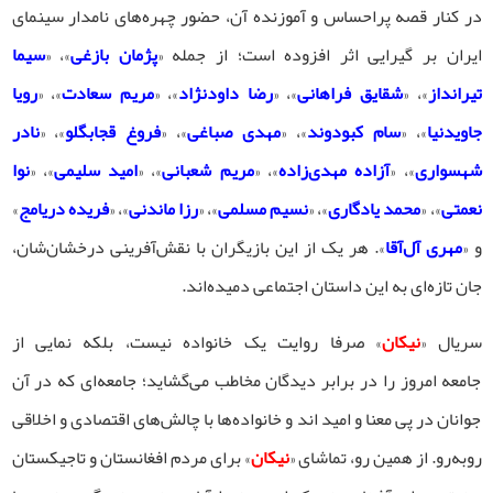
در کنار قصه پراحساس و آموزنده آن، حضور چهره‌های نامدار سینمای
ایران بر گیرایی اثر افزوده است؛ از جمله «
پژمان بازغی
»، «
سیما
تیرانداز
»، «
شقایق فراهانی
»، «
رضا داودنژاد
»، «
مریم سعادت
»، «
رویا
جاویدنیا
»، «
سام کبودوند
»، «
مهدی صباغی
»، «
فروغ قجابگلو
»، «
نادر
شهسواری
»، «
آزاده مهدی‌زاده
»، «
مریم شعبانی
»، «
امید سلیمی
»، «
نوا
نعمتی
»، «
محمد یادگاری
»، «
نسیم مسلمی
»، «
رزا ماندنی
»، «
فریده دریامج
»
و «
مهری آل‌آقا
». هر یک از این بازیگران با نقش‌آفرینی درخشان‌شان،
جان تازه‌ای به این داستان اجتماعی دمیده‌اند.
سریال «
نیکان
» صرفا روایت یک خانواده نیست، بلکه نمایی از
جامعه امروز را در برابر دیدگان مخاطب می‌گشاید؛ جامعه‌ای که در آن
جوانان در پی معنا و امید اند و خانواده‌ها با چالش‌های اقتصادی و اخلاقی
روبه‌رو. از همین رو، تماشای «
نیکان
» برای مردم افغانستان و تاجیکستان