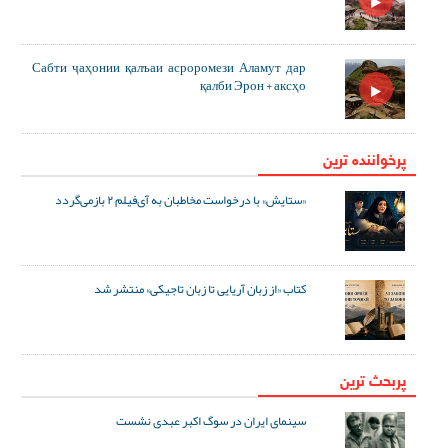
Сабти ҷаҳонии қалъаи асроромези Аламут дар
қалби Эрон + аксҳо
پرخواننده ترین
«ستایش» با درخواست مخاطبان به آی‌فیلم ۲ بازمی‌گردد
کتاب «از زبان آریایی تا زبان تاجیکی» منتشر شد
پربحث ترین
سینمای ایران در سوگ اکبر عبدی نشست